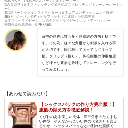
NSCA-CPT（NSCA認定パーソナルトレーナー）
ISA-CSTP（日本ストレッチング協会認定ストレッチングトレーナーパートナ
ー）
JCCAベーシックインストラクター（日本コアコンディショニング協会）
JBBF（ジャパンボディビルフィットネス連盟）公認指導員
日本スタビライゼーション協会スタビライゼーション・アドバンサー
国際救命救急協会 CPR+AED
背中の筋肉は数も多く筋線維の方向も様々で
す。その為、様々な角度から刺激を入れる事
が大切です。同じ種目であってもグリップ
幅、グリップ（握り）、胸椎腰椎の伸展角度
など様々な要素を吟味してトレーニングを行
ってみましょう。
【あわせて読みたい】
【シックスパックの作り方完全版！】
腹筋の鍛え方を徹底解説！
くびれのある美しい肉体、逆三角形のたくまし
い体型、そんなかっこいい体の代名詞とも言え
るのが、シックスパックなどの割れた腹筋で