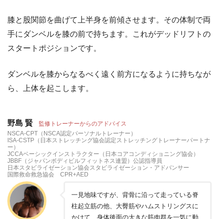
膝と股関節を曲げて上半身を前傾させます。その体制で両
手にダンベルを膝の前で持ちます。これがデッドリフトの
スタートポジションです。
ダンベルを膝からなるべく遠く前方になるように持ちなが
ら、上体を起こします。
野島 賢
監修トレーナーからのアドバイス
NSCA-CPT（NSCA認定パーソナルトレーナー）
ISA-CSTP（日本ストレッチング協会認定ストレッチングトレーナーパートナ
ー）
JCCAベーシックインストラクター（日本コアコンディショニング協会）
JBBF（ジャパンボディビルフィットネス連盟）公認指導員
日本スタビライゼーション協会スタビライゼーション・アドバンサー
国際救命救急協会 CPR+AED
一見地味ですが、背骨に沿って走っている脊
柱起立筋の他、大臀筋やハムストリングスに
かけて、身体後面の大きな筋肉群を一気に動