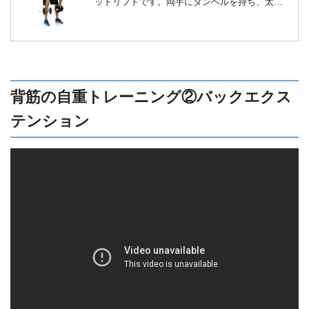
ッドリフトです。両手にダンベルを持ち、太も
もから腰あたりの筋肉を使い、上半身をリフト
させます。ヒップラインや、背中の筋肉が鍛え
られ、後ろ姿を美しくすることができます。特
にお尻から太ももにかけての筋肉を鍛えること
ができます。
背筋の自重トレーニング②バックエクス
テンション