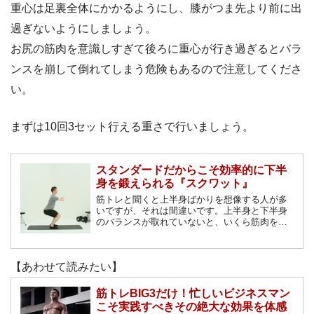
重心は足裏全体にかかるようにし、膝がつま先より前に出
過ぎないようにしましょう。
お尻の筋肉を意識しすぎて後ろに重心が行き過ぎるとバラ
ンスを崩して倒れてしまう危険もあるので注意してくださ
い。
まずは10回3セット行える重さで行いましょう。
スタンダードだからこそ効率的に下半
身を鍛えられる『スクワット』
筋トレと聞くと上半身ばかりを想像する人が多
いですが、それは間違いです。上半身と下半身
のバランスが取れていないと、いくら筋肉を大
きくしてもモテる体は手に入りません。そこで
今回は、下半身を重点的に鍛えるのに効果的な
『スクワット』について詳しく解説していきま
【あわせて読みたい】
す。
筋トレBIG3だけ！忙しいビジネスマン
こそ実践すべきその絶大な効果を体感