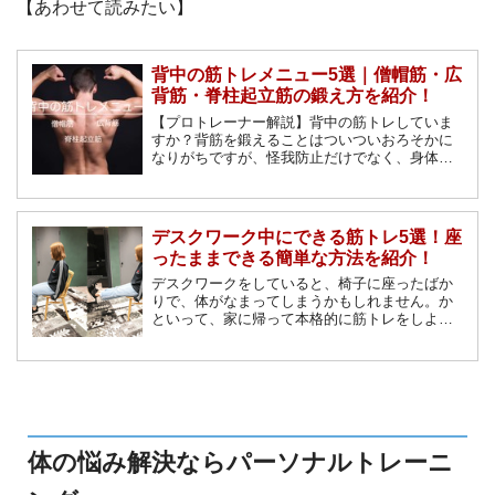
【あわせて読みたい】
背中の筋トレメニュー5選｜僧帽筋・広
背筋・脊柱起立筋の鍛え方を紹介！
【プロトレーナー解説】背中の筋トレしていま
すか？背筋を鍛えることはついついおろそかに
なりがちですが、怪我防止だけでなく、身体全
体を美しく見せる効果があるので女性にとって
も非常に重要な筋肉です。自宅でダンベルなど
を使って行える背中の筋トレメニューを紹介し
ます。
デスクワーク中にできる筋トレ5選！座
ったままできる簡単な方法を紹介！
デスクワークをしていると、椅子に座ったばか
りで、体がなまってしまうかもしれません。か
といって、家に帰って本格的に筋トレをしよう
と思っても、疲れてしまってできない…。そん
な方におすすめなのが、仕事中に座ったままで
できる筋トレです。
体の悩み解決ならパーソナルトレーニ