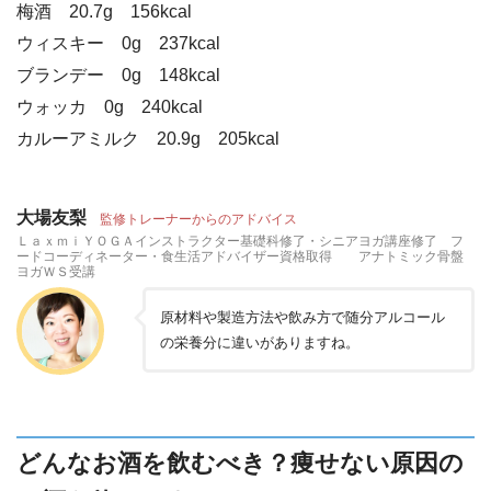
梅酒 20.7g 156kcal
ウィスキー 0g 237kcal
ブランデー 0g 148kcal
ウォッカ 0g 240kcal
カルーアミルク 20.9g 205kcal
大場友梨
監修トレーナーからのアドバイス
ＬａｘｍｉＹＯＧＡインストラクター基礎科修了・シニアヨガ講座修了 フ
ードコーディネーター・食生活アドバイザー資格取得 アナトミック骨盤
ヨガＷＳ受講
原材料や製造方法や飲み方で随分アルコール
の栄養分に違いがありますね。
どんなお酒を飲むべき？痩せない原因の