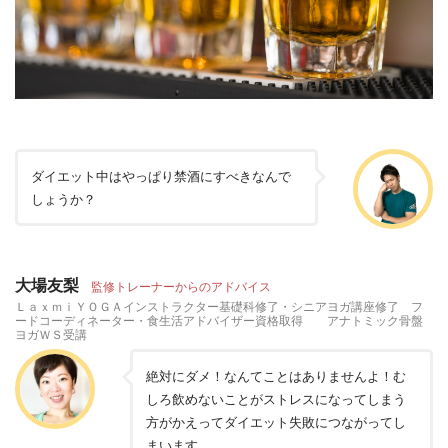
ダイエット中はやっぱり禁酒にすべきなんで
しょうか？
大場友梨
監修トレーナーからのアドバイス
ＬａｘｍｉＹＯＧＡインストラクター基礎科修了・シニアヨガ講座修了 フ
ードコーディネーター・食生活アドバイザー資格取得 アナトミック骨盤
ヨガＷＳ受講
絶対にダメ！なんてことはありませんよ！む
しろ飲めないことがストレスになってしまう
方がかえってダイエット失敗につながってし
まいます。