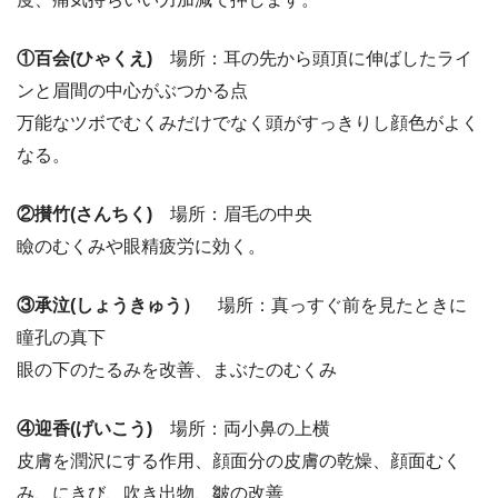
①百会(ひゃくえ)
場所：耳の先から頭頂に伸ばしたライ
ンと眉間の中心がぶつかる点
万能なツボでむくみだけでなく頭がすっきりし顔色がよく
なる。
②攅竹(さんちく)
場所：眉毛の中央
瞼のむくみや眼精疲労に効く。
③承泣(しょうきゅう）
場所：真っすぐ前を見たときに
瞳孔の真下
眼の下のたるみを改善、まぶたのむくみ
④迎香(げいこう)
場所：両小鼻の上横
皮膚を潤沢にする作用、顔面分の皮膚の乾燥、顔面むく
み、にきび、吹き出物、皺の改善