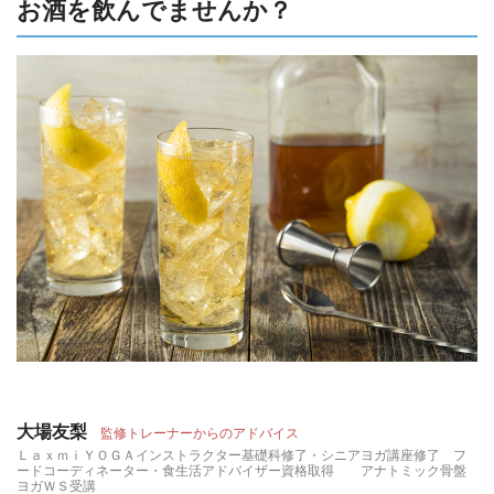
お酒を飲んでませんか？
大場友梨
監修トレーナーからのアドバイス
ＬａｘｍｉＹＯＧＡインストラクター基礎科修了・シニアヨガ講座修了 フ
ードコーディネーター・食生活アドバイザー資格取得 アナトミック骨盤
ヨガＷＳ受講