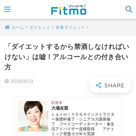
ホーム
ダイエット
食事ダイエット
「ダイエットするから禁酒しなければい
けない」は嘘！アルコールとの付き合い
方
2018/05/21
監修者
大場友梨
ＬａｘｍｉＹＯＧＡインストラクタ
ー基礎科修了・シニアヨガ講座修
了 フードコーディネーター・食生
活アドバイザー資格取得 アナト
ミック骨盤ヨガＷＳ受講