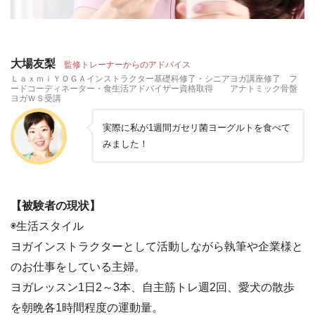
大場友梨
監修トレーナーからのアドバイス
ＬａｘｍｉＹＯＧＡインストラクター基礎科修了・シニアヨガ講座修了 フ
ードコーディネーター・食生活アドバイザー資格取得 アナトミック骨盤
ヨガＷＳ受講
実際に私が1週間ガセリ菌ヨーグルトを食べて
みました！
【被験者の現状】
◉生活スタイル
ヨガインストラクターとして活動しながら執筆や企業様と
のお仕事をしている主婦。
ヨガレッスン1日2～3本、自主筋トレ週2回、愛犬の散歩
を朝晩各1時間程度の運動量。