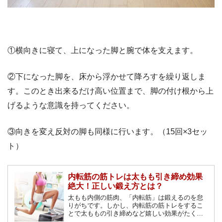
①横向きに寝て、上になった脚と腕で体を支えます。
②下になった脚を、床から浮かせて降ろすを繰り返しま
す。このとき出来るだけ高い位置まで、脚の付け根から上
げるような意識を持ってください。
③向きを変え反対の脚も同様に行います。（15回×3セッ
ト）
内転筋の筋トレは太もも引き締め効果
絶大！正しい鍛え方とは？
太もも内側の筋肉、「内転筋」は鍛えるのを怠
りがちです。しかし、内転筋の筋トレをするこ
とで太ももの引き締めなど嬉しい効果がたくさ
んあります！太ももの内側を鍛えるからこそ得