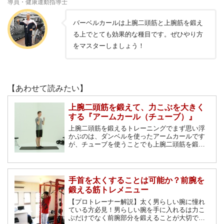
導員・健康運動指導士
バーベルカールは上腕二頭筋と上腕筋を鍛え
る上でとても効果的な種目です。ぜひやり方
をマスターしましょう！
【あわせて読みたい】
上腕二頭筋を鍛えて、力こぶを大きく
する『アームカール（チューブ）』
上腕二頭筋を鍛えるトレーニングでまず思い浮
かぶのは、ダンベルを使ったアームカールです
が、チューブを使うことでも上腕二頭筋を鍛え
ることができます。そこで今回は、チューブを
使って上腕二頭筋を鍛える『アームカール』に
ついて詳しく解説します。
手首を太くすることは可能か？前腕を
鍛える筋トレメニュー
【プロトレーナー解説】太く男らしい腕に憧れ
ている方必見！男らしい腕を手に入れるは力こ
ぶだけでなく前腕部分を鍛えることが大切で