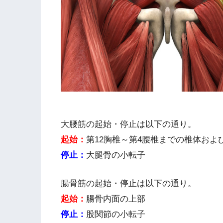
大腰筋の起始・停止は以下の通り。
起始：
第12胸椎～第4腰椎までの椎体およ
停止：
大腿骨の小転子
腸骨筋の起始・停止は以下の通り。
起始：
腸骨内面の上部
停止：
股関節の小転子