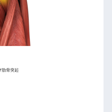
び肋骨突起