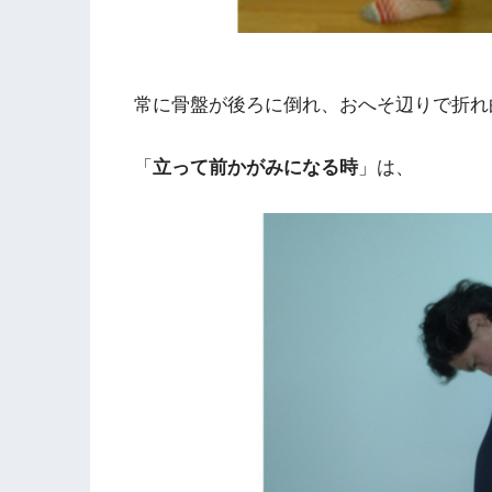
常に骨盤が後ろに倒れ、おへそ辺りで折れ
「
立って前かがみになる時
」は、