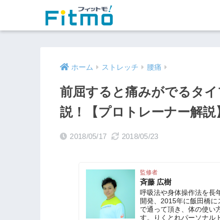
ホーム
ストレッチ
腰痛
前屈すると痛みがでるタイ
説！【プロトレーナー解説
2018/05/17
2018/05/23
監修者
斉藤 広樹
呼吸法や身体操作法を長年研究し
開発、2015年に飯田橋
で通って頂き、体の使い
す。りくとれパーソナル