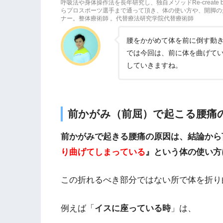
呼吸法や身体操作法を長年研究し、独自メソッドRe-create b
らプロスポーツ選手まで通って頂き、体の使い方や、開脚の
ナー。整体療術師 。代替療法研究学院代替療術師
腰をかがめて体を前に倒す動
では今回は、前に体を曲げて
していきますね。
前かがみ（前屈）で起こる腰痛
前かがみで起きる腰痛の原因は、結論から
り曲げてしまっている
』という体の使い方
この折れるべき部分ではない所で体を折り
例えば「
イスに座っている時
」は、