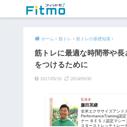
ホーム
筋トレ
筋トレの基礎知識
筋トレに最適な時間帯や長
をつけるために
2017/05/10
2018/09/30
監修者
藤田英継
全米エクササイズアンドスポ
PerformanceTrai
ナー ＢＥＳＪ認定マシー
スターストレッチトレー