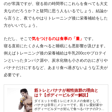
のが常識ですが、寝る前の時間帯にこれらを食べても大丈
夫なのだろうか？と疑問に思う人もいるでしょう。結論か
ら言うと、夜でもやはりトレーニング後に栄養補給をした
方がいいでしょう。
ただし、そこで
気をつけるのは食事の「量」
です。
寝る直前にたくさん食べると睡眠にも悪影響が及びます。
例えばトレーニング後の栄養補給は牛乳200ccやプロテイ
ンといったタンパク源や、炭水化物も小さめのおにぎりや
バナナだけにするなど、あまり食べ過ぎないような工夫が
必要です。
筋トレとバナナが相性抜群の理由と
は？【ボディービルダー解説】
ダイエットや筋トレにオススメの食材として、
バナナは非常にメジャーです。筋トレ愛好家や
ボディービルダーが好んで食べるバナナの3つの