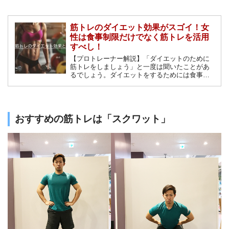
筋トレのダイエット効果がスゴイ！女
性は食事制限だけでなく筋トレを活用
すべし！
【プロトレーナー解説】「ダイエットのために
筋トレをしましょう」と一度は聞いたことがあ
るでしょう。ダイエットをするためには食事の
コントロールが真っ先に思いつきますが、筋ト
レが必要というのはどういう意味なのでしょう
か？女性は嫌煙しがちな筋トレですが、ダイエ
ットに非常に効果的です。その理由を解説しま
す。
おすすめの筋トレは「スクワット」