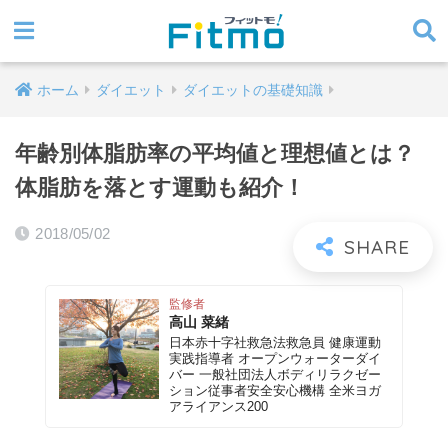
ホーム
ダイエット
ダイエットの基礎知識
年齢別体脂肪率の平均値と理想値とは？
体脂肪を落とす運動も紹介！
2018/05/02
監修者
高山 菜緒
日本赤十字社救急法救急員 健康運動
実践指導者 オープンウォーターダイ
バー 一般社団法人ボディリラクゼー
ション従事者安全安心機構 全米ヨガ
アライアンス200