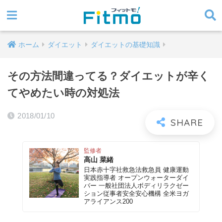
ホーム
ダイエット
ダイエットの基礎知識
その方法間違ってる？ダイエットが辛く
てやめたい時の対処法
2018/01/10
監修者
高山 菜緒
日本赤十字社救急法救急員 健康運動
実践指導者 オープンウォーターダイ
バー 一般社団法人ボディリラクゼー
ション従事者安全安心機構 全米ヨガ
アライアンス200