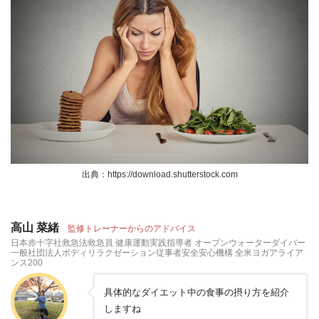
出典：https://download.shutterstock.com
高山 菜緒
監修トレーナーからのアドバイス
日本赤十字社救急法救急員 健康運動実践指導者 オープンウォーターダイバー
一般社団法人ボディリラクゼーション従事者安全安心機構 全米ヨガアライア
ンス200
具体的なダイエット中の食事の摂り方を紹介
しますね