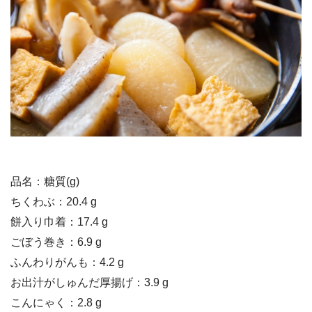
品名：糖質(g)
ちくわぶ：20.4 g
餅入り巾着：17.4 g
ごぼう巻き：6.9 g
ふんわりがんも：4.2 g
お出汁がしゅんだ厚揚げ：3.9 g
こんにゃく：2.8 g