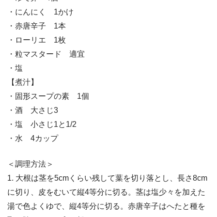
・にんにく 1かけ
・赤唐辛子 1本
・ローリエ 1枚
・粒マスタード 適宜
・塩
【煮汁】
・固形スープの素 1個
・酒 大さじ3
・塩 小さじ1と1/2
・水 4カップ
＜調理方法＞
1. 大根は茎を5cmくらい残して葉を切り落とし、長さ8cm
に切り、皮をむいて縦4等分に切る。茎は塩少々を加えた
湯で色よくゆで、縦4等分に切る。赤唐辛子はへたと種を