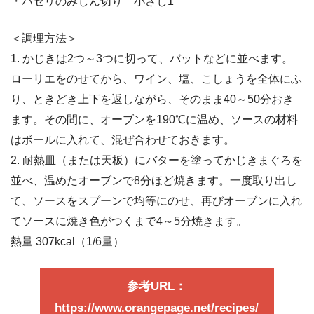
・パセリのみじん切り 小さじ1
＜調理方法＞
1. かじきは2つ～3つに切って、バットなどに並べます。
ローリエをのせてから、ワイン、塩、こしょうを全体にふ
り、ときどき上下を返しながら、そのまま40～50分おき
ます。その間に、オーブンを190℃に温め、ソースの材料
はボールに入れて、混ぜ合わせておきます。
2. 耐熱皿（または天板）にバターを塗ってかじきまぐろを
並べ、温めたオーブンで8分ほど焼きます。一度取り出し
て、ソースをスプーンで均等にのせ、再びオーブンに入れ
てソースに焼き色がつくまで4～5分焼きます。
熱量 307kcal（1/6量）
参考URL：
https://www.orangepage.net/recipes/