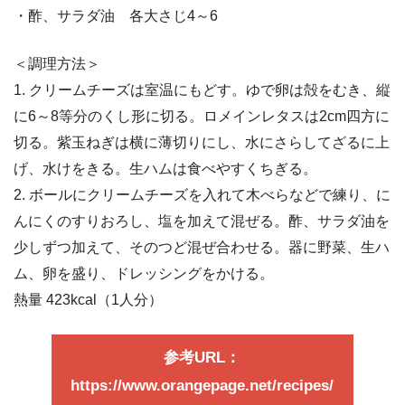
・酢、サラダ油 各大さじ4～6
＜調理方法＞
1. クリームチーズは室温にもどす。ゆで卵は殻をむき、縦
に6～8等分のくし形に切る。ロメインレタスは2cm四方に
切る。紫玉ねぎは横に薄切りにし、水にさらしてざるに上
げ、水けをきる。生ハムは食べやすくちぎる。
2. ボールにクリームチーズを入れて木べらなどで練り、に
んにくのすりおろし、塩を加えて混ぜる。酢、サラダ油を
少しずつ加えて、そのつど混ぜ合わせる。器に野菜、生ハ
ム、卵を盛り、ドレッシングをかける。
熱量 423kcal（1人分）
参考URL：
https://www.orangepage.net/recipes/