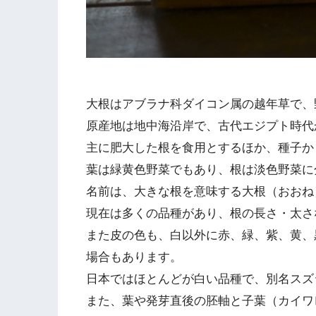
大根はアブラナ科ダイコン属の越年草で、
原産地は地中海沿岸で、古代エジプト時代
主に肥大した根を食用とするほか、種子か
葉は緑黄色野菜でもあり、根は淡色野菜に
名前は、大きな根を意味する大根（おおね
現在は多くの品種があり、根の長さ・太さ
また皮の色も、白以外に赤、緑、紫、黄、
場合もあります。
日本ではほとんどが白い品種で、別名スズ
また、葉や発芽直後の胚軸と子葉（カイワ