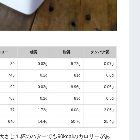
ロリー
糖質
脂質
タンパク質
89
0.02g
9.72g
0.07g
745
0.2g
81g
0.6g
92
0.02g
9.96g
0.06g
763
0.2g
83g
0.5g
77
1.73g
6.08g
3.05g
640
14.4g
50.7g
25.4g
さじ１杯のバターでも90kcalのカロリーがあ