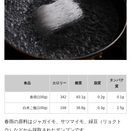
タンパク
食品
カロリー
糖質
脂質
質
春雨(100g)
342
83.1g
0.2g
0.1g
白米ご飯(100g)
168
36.8g
0.3g
2.5g
春雨の原料はジャガイモ、サツマイモ、緑豆（リョクト
ウ）などから採取されたデンプンです。