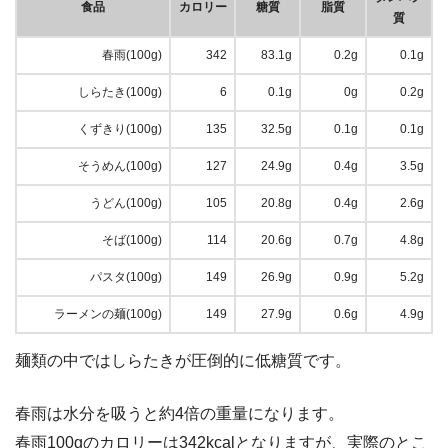
食品
カロリー
糖質
脂質
質
春雨(100g)
342
83.1g
0.2g
0.1g
しらたき(100g)
6
0.1g
0g
0.2g
くずきり(100g)
135
32.5g
0.1g
0.1g
そうめん(100g)
127
24.9g
0.4g
3.5g
うどん(100g)
105
20.8g
0.4g
2.6g
そば(100g)
114
20.6g
0.7g
4.8g
パスタ(100g)
149
26.9g
0.9g
5.2g
ラーメンの麺(100g)
149
27.9g
0.6g
4.9g
麺類の中ではしらたきが圧倒的に低糖質です。
春雨は水分を吸うと約4倍の重量になります。
春雨100gのカロリーは342kcalとなりますが、実際のとこ