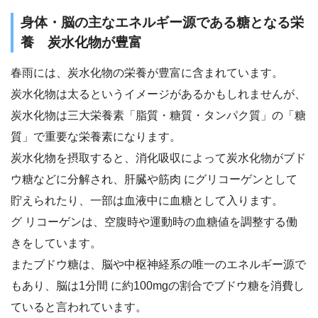
身体・脳の主なエネルギー源である糖となる栄
養 炭水化物が豊富
春雨には、炭水化物の栄養が豊富に含まれています。
炭水化物は太るというイメージがあるかもしれませんが、
炭水化物は三大栄養素「脂質・糖質・タンパク質」の「糖
質」で重要な栄養素になります。
炭水化物を摂取すると、消化吸収によって炭水化物がブド
ウ糖などに分解され、肝臓や筋肉 にグリコーゲンとして
貯えられたり、一部は血液中に血糖として入ります。
グ リコーゲンは、空腹時や運動時の血糖値を調整する働
きをしています。
またブドウ糖は、脳や中枢神経系の唯一のエネルギー源で
もあり、脳は1分間 に約100mgの割合でブドウ糖を消費し
ていると言われています。