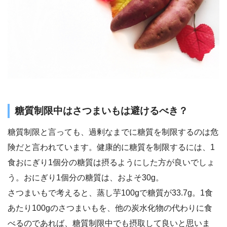
糖質制限中はさつまいもは避けるべき？
糖質制限と言っても、過剰なまでに糖質を制限するのは危
険だと言われています。健康的に糖質を制限するには、1
食おにぎり1個分の糖質は摂るようにした方が良いでしょ
う。おにぎり1個分の糖質は、およそ30g。
さつまいもで考えると、蒸し芋100gで糖質が33.7g。1食
あたり100gのさつまいもを、他の炭水化物の代わりに食
べるのであれば、糖質制限中でも摂取して良いと思いま