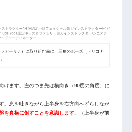
インストラクター/IHTA認定小顔フェイシャルヨガインストラクター/ベビ
 Kids Yoga認定キッズ＆ファミリーヨガインストラクター/シニアチ
ルフードコーディネーター
ドラアーサナ）に取り組む前に、三角のポーズ（トリコナ
う。
向けます。左のつま先は横向き（90度の角度）に
す。息を吐きながら上半身を右方向へずらしなが
盤を真横に倒すことを意識します。
（上半身が前