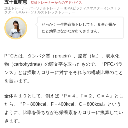
五十嵐萌恵
監修トレーナーからのアドバイス
加圧トレーナー パーソナルトレーナー IBMAピラティスマスターインストラ
クター IBMAパーソナルストレッチトレーナー
せっかく一生懸命筋トレしても、食事が厳か
だと効果はなかなか出てきません。
PFCとは、タンパク質（protein）、脂質（fat）、炭水化
物（carbohydrate）の頭文字を取ったもので、「PFCバラ
ンス」とは摂取カロリーに対するそれらの構成比率のこと
を言います。
全体を１０として、例えば『P＝４、F＝２、C＝４』とし
たら、『P＝800kcal、F＝400kcal、C＝800kcal』という
ように、比率を保ちながら栄養素をカロリーに換算してい
きます。