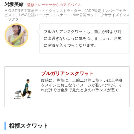
岩坂美緒
監修トレーナーからのアドバイス
MIO-STYLE主宰ボディメイクインストラクター、JADP認定リンパケアセラ
ピスト、LAVA公認パーソナルトレナー、LAVA公認ホットエクササイズインス
トラクター
ブルガリアンスクワットも、前足が膝より前
に出過ぎないように気をつけましょう。お尻
に刺激が入りづらくなります。
ブルガリアンスクワット
腹筋に、胸筋に、上腕二頭筋…筋トレは上半身
をメインにおこなうイメージが強いですが、そ
れだけでは全身で見たときのバランスが悪くな
ってしまいます。ダイエットも同時に考えてい
る人は、大きな筋肉が集まる足の筋トレが効果
的です。そこで、今回は足腰を強く見せるた
め、太ももの大腿四頭筋を鍛える『ブルガリア
ンスクワット』を紹介します。
相撲スクワット