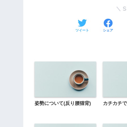
ツイート
シェア
姿勢について(反り腰猫背)
カチカチ