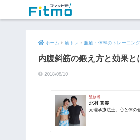
ホーム
筋トレ
腹筋・体幹のトレーニン
内腹斜筋の鍛え方と効果と
2018/08/10
監修者
北村 真美
元理学療法士。心と体の