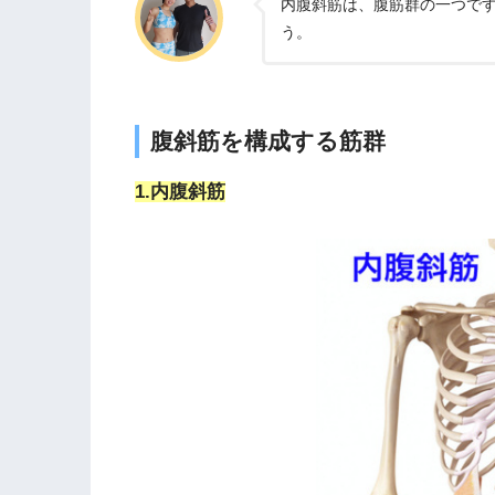
内腹斜筋は、腹筋群の一つで
う。
腹斜筋を構成する筋群
1.内腹斜筋