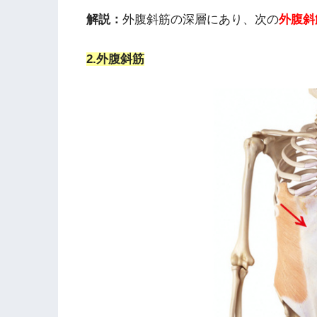
解説：
外腹斜筋の深層にあり、次の
外腹斜
2.外腹斜筋