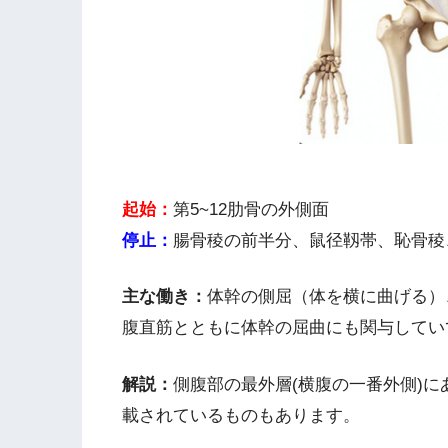
起始：
第5~12肋骨の外側面
停止：
腸骨稜の前半分、鼠径靱帯、恥骨稜
主な働き：
体幹の側屈（体を横に曲げる）
腹直筋とともに体幹の屈曲にも関与してい
解説：
側腹部の最外層(横腹の一番外側)
載されているものもあります。