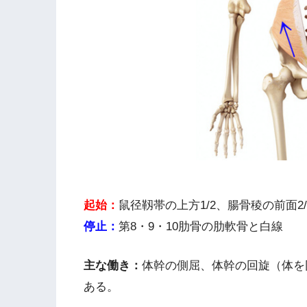
起始：
鼠径靱帯の上方1/2、腸骨稜の前面2
停止：
第8・9・10肋骨の肋軟骨と白線
主な働き：
体幹の側屈、体幹の回旋（体を
ある。