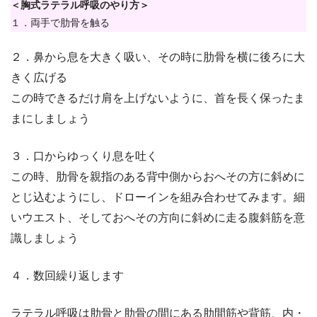
＜胸式ラテラル呼吸のやり方＞
１．両手で肋骨を触る
２．鼻から息を大きく吸い、その時に肋骨を横に後ろに大
きく広げる
この時できるだけ肩を上げないように、首を長く保ったま
まにしましょう
３．口からゆっくり息を吐く
この時、肋骨を親指のある背中側からおへその方に斜めに
とじ込むようにし、ドローインを組み合わせてみます。細
いウエスト、そしておへその方向に斜めに走る腹斜筋を意
識しましょう
４．数回繰り返します
ラテラル呼吸は肋骨と肋骨の間にある肋間筋や背筋、内・