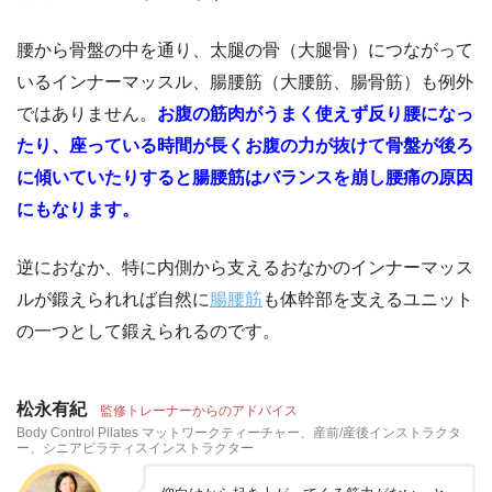
腰から骨盤の中を通り、太腿の骨（大腿骨）につながって
いるインナーマッスル、腸腰筋（大腰筋、腸骨筋）も例外
ではありません。
お腹の筋肉がうまく使えず反り腰になっ
たり、座っている時間が長くお腹の力が抜けて骨盤が後ろ
に傾いていたりすると腸腰筋はバランスを崩し腰痛の原因
にもなります。
逆におなか、特に内側から支えるおなかのインナーマッス
ルが鍛えられれば自然に
腸腰筋
も体幹部を支えるユニット
の一つとして鍛えられるのです。
松永有紀
監修トレーナーからのアドバイス
Body Control Pilates マットワークティーチャー、産前/産後インストラクタ
ー、シニアピラティスインストラクター