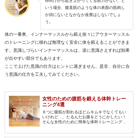
仰向けから起き上がってくる筋力がない、と
いう場合、腹直筋のような体の表面の筋肉し
か頭にないとなかなか改善はしないでしょ
う。
体の一番奥、インナーマッスルから鍛え徐々にアウターマッスル
のトレーニングに移れば無理なく安全に体を鍛えることができま
す。意識しづらいインナーマッスルは、逆に意識さえすれば効果
が出やすい部分でもあります。
ここで上げた意識の仕方はヒントに過ぎません。是非、自分に合
う意識の仕方を工夫してみてください。
女性のための腹筋を鍛える体幹トレー
ニング4選
６つに腹筋が割れるほどムキムキでなくてもい
いけれど…、たるんだお腹をどうにかしたい！
そんな女性のために簡単な体幹トレーニングと
コツをまとめました。腹筋を割る・スッキリし
た縦線を入れるためには様々な観点から鍛える
必要があります。腹筋を徹底解説します。