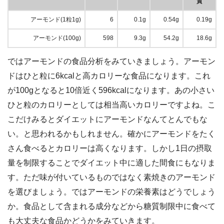
質
アーモンド(1粒1g)
6
0.1g
0.54g
0.19g
アーモンド(100g)
598
9.3g
54.2g
18.6g
ではアーモンドの食品分析をみていきましょう。アーモン
ドはひと粒に6kcalと高カロリーな食品になります。これ
が100gとなると10倍近く596kcalになります。あの小さい
ひと粒のカロリーとしては相当高いカロリーですよね。こ
こだけみるとダイエットにアーモンドなんてとんでもな
い。と思われるかもしれません。確かにアーモンドをたく
さん食べるとカロリーは高くなります。しかし1日の摂取
量を制限することでダイエット中に適した間食にもなりま
す。ただ味が付いているものではなく素焼きのアーモンド
を選びましょう。ではアーモンドの栄養素はどうでしょう
か。食品として含まれる成分などから糖質制限中に食べて
も大丈夫な食品かどうかをみていきます。