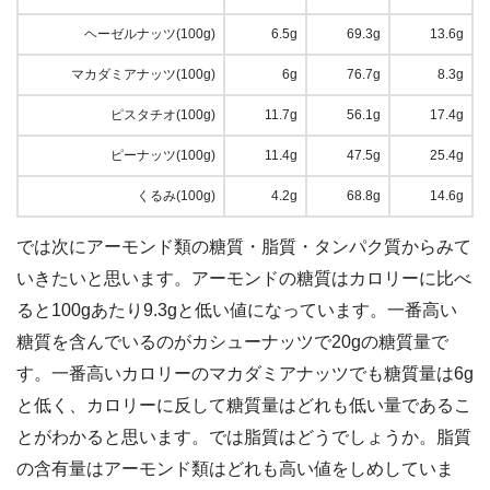
ヘーゼルナッツ(100g)
6.5g
69.3g
13.6g
マカダミアナッツ(100g)
6g
76.7g
8.3g
ピスタチオ(100g)
11.7g
56.1g
17.4g
ピーナッツ(100g)
11.4g
47.5g
25.4g
くるみ(100g)
4.2g
68.8g
14.6g
では次にアーモンド類の糖質・脂質・タンパク質からみて
いきたいと思います。アーモンドの糖質はカロリーに比べ
ると100gあたり9.3gと低い値になっています。一番高い
糖質を含んでいるのがカシューナッツで20gの糖質量で
す。一番高いカロリーのマカダミアナッツでも糖質量は6g
と低く、カロリーに反して糖質量はどれも低い量であるこ
とがわかると思います。では脂質はどうでしょうか。脂質
の含有量はアーモンド類はどれも高い値をしめしていま