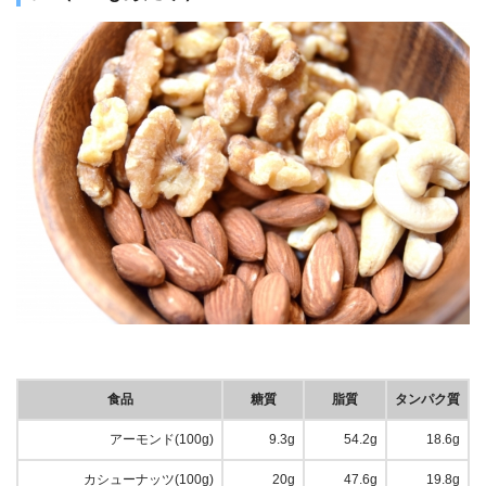
食品
糖質
脂質
タンパク質
アーモンド(100g)
9.3g
54.2g
18.6g
カシューナッツ(100g)
20g
47.6g
19.8g