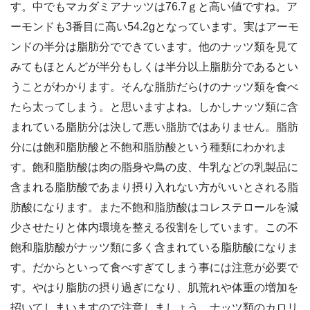
す。中でもマカダミアナッツは76.7ｇと高い値ですね。ア
ーモンドも3番目に高い54.2gとなっています。実はアーモ
ンドの半分は脂肪分でできています。他のナッツ類を見て
みてもほとんどが半分もしくは半分以上脂肪分であるとい
うことがわかります。そんな脂肪だらけのナッツ類を食べ
たら太ってしまう。と思いますよね。しかしナッツ類に含
まれている脂肪分は決して悪い脂肪ではありません。脂肪
分には飽和脂肪酸と不飽和脂肪酸という種類にわかれま
す。飽和脂肪酸は肉の脂身や鳥の皮、牛乳などの乳製品に
含まれる脂肪酸であまり摂り入れない方がいいとされる脂
肪酸になります。また不飽和脂肪酸はコレステロールを減
少させたりと体内環境を整える役割をしています。この不
飽和脂肪酸がナッツ類に多く含まれている脂肪酸になりま
す。だからといって食べすぎてしまう事には注意が必要で
す。やはり脂肪の摂り過ぎになり、肌荒れや体重の増加を
招いてしまいますので注意しましょう。ナッツ類のカロリ