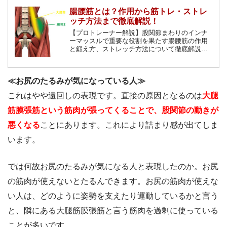
腸腰筋とは？作用から筋トレ・ストレ
ッチ方法まで徹底解説！
【プロトレーナー解説】股関節まわりのインナ
ーマッスルで重要な役割を果たす腸腰筋の作用
と鍛え方、ストレッチ方法について徹底解説し
ます！特に腰痛持ちの人は腸腰筋のトレーニン
グやストレッチを行いましょう。
≪お尻のたるみが気になっている人≫
これはやや遠回しの表現です。直接の原因となるのは
大腿
筋膜張筋という筋肉が張ってくることで、股関節の動きが
悪くなる
ことにあります。これにより詰まり感が出てしま
います。
では何故お尻のたるみが気になる人と表現したのか。お尻
の筋肉が使えないとたるんできます。お尻の筋肉が使えな
い人は、どのように姿勢を支えたり運動しているかと言う
と、隣にある大腿筋膜張筋と言う筋肉を過剰に使っている
ことが多いです。