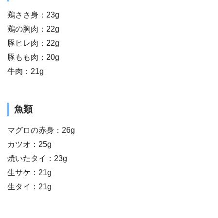
鶏ささ身：23g
鶏の胸肉：22g
豚ヒレ肉：22g
豚もも肉：20g
牛肉：21g
魚類
マグロの赤身：26g
カツオ：25g
焼いたタイ：23g
生サケ：21g
生タイ：21g