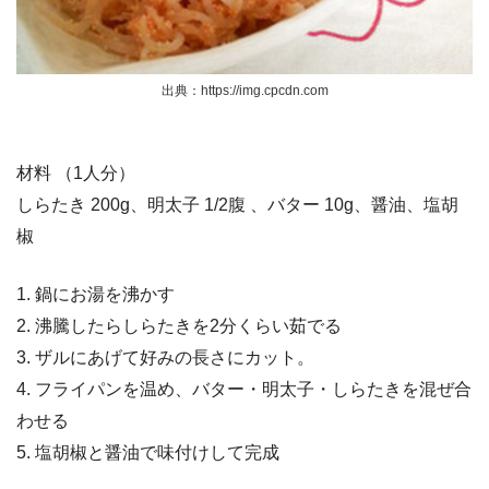
出典：https://img.cpcdn.com
材料 （1人分）
しらたき 200g、明太子 1/2腹 、バター 10g、醤油、塩胡
椒
1. 鍋にお湯を沸かす
2. 沸騰したらしらたきを2分くらい茹でる
3. ザルにあげて好みの長さにカット。
4. フライパンを温め、バター・明太子・しらたきを混ぜ合
わせる
5. 塩胡椒と醤油で味付けして完成