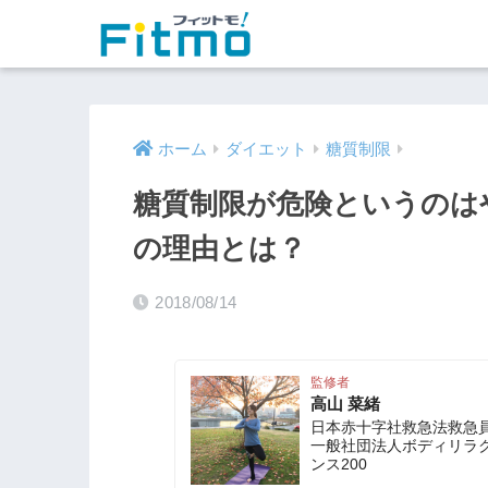
ホーム
ダイエット
糖質制限
糖質制限が危険というのは
の理由とは？
2018/08/14
監修者
高山 菜緒
日本赤十字社救急法救急員
一般社団法人ボディリラ
ンス200