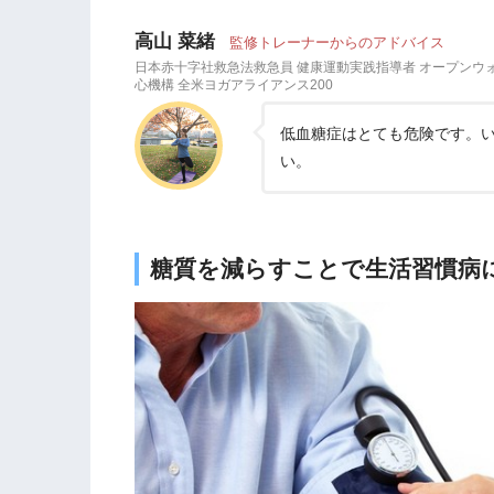
高山 菜緒
監修トレーナーからのアドバイス
日本赤十字社救急法救急員 健康運動実践指導者 オープンウ
心機構 全米ヨガアライアンス200
低血糖症はとても危険です。
い。
糖質を減らすことで生活習慣病