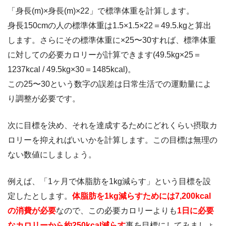
「身長(m)×身長(m)×22」で標準体重を計算します。
身長150cmの人の標準体重は1.5×1.5×22＝49.5.kgと算出
します。さらにその標準体重に×25〜30すれば、標準体重
に対しての必要カロリーが計算できます(49.5kg×25＝
1237kcal / 49.5kg×30＝1485kcal)。
この25〜30という数字の誤差は日常生活での運動量によ
り調整が必要です。
次に目標を決め、それを達成するためにどれくらい摂取カ
ロリーを抑えればいいかを計算します。この目標は無理の
ない数値にしましょう。
例えば、「1ヶ月で体脂肪を1kg減らす」という目標を設
定したとします。
体脂肪を1kg減らすためには7,200kcal
の消費が必要
なので、この必要カロリーよりも
1日に必要
なカロリーから約250kcal減らす
事を目標にしてみましょ