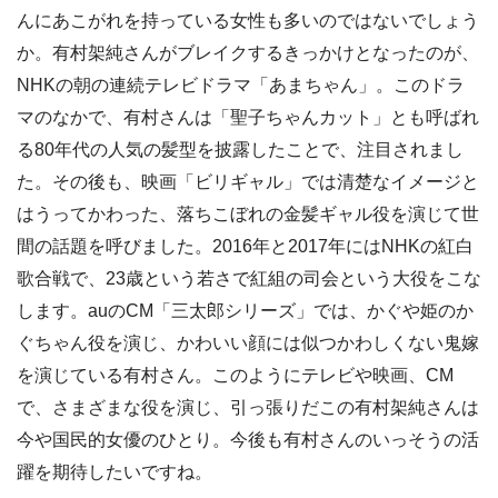
んにあこがれを持っている女性も多いのではないでしょう
か。有村架純さんがブレイクするきっかけとなったのが、
NHKの朝の連続テレビドラマ「あまちゃん」。このドラ
マのなかで、有村さんは「聖子ちゃんカット」とも呼ばれ
る80年代の人気の髪型を披露したことで、注目されまし
た。その後も、映画「ビリギャル」では清楚なイメージと
はうってかわった、落ちこぼれの金髪ギャル役を演じて世
間の話題を呼びました。2016年と2017年にはNHKの紅白
歌合戦で、23歳という若さで紅組の司会という大役をこな
します。auのCM「三太郎シリーズ」では、かぐや姫のか
ぐちゃん役を演じ、かわいい顔には似つかわしくない鬼嫁
を演じている有村さん。このようにテレビや映画、CM
で、さまざまな役を演じ、引っ張りだこの有村架純さんは
今や国民的女優のひとり。今後も有村さんのいっそうの活
躍を期待したいですね。