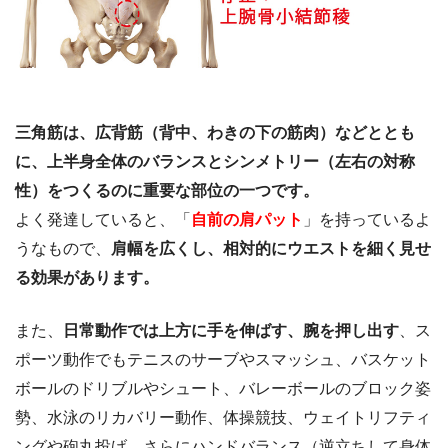
三角筋は、広背筋（背中、わきの下の筋肉）などととも
に、上半身全体のバランスとシンメトリー（左右の対称
性）をつくるのに重要な部位の一つです。
よく発達していると、「
自前の肩パット
」を持っているよ
うなもので、
肩幅を広くし、相対的にウエストを細く見せ
る効果があります。
また、
日常動作では上方に手を伸ばす、腕を押し出す
、ス
ポーツ動作でもテニスのサーブやスマッシュ、バスケット
ボールのドリブルやシュート、バレーボールのブロック姿
勢、水泳のリカバリー動作、体操競技、ウェイトリフティ
ングや砲丸投げ、さらにハンドバランス（逆立ちして身体