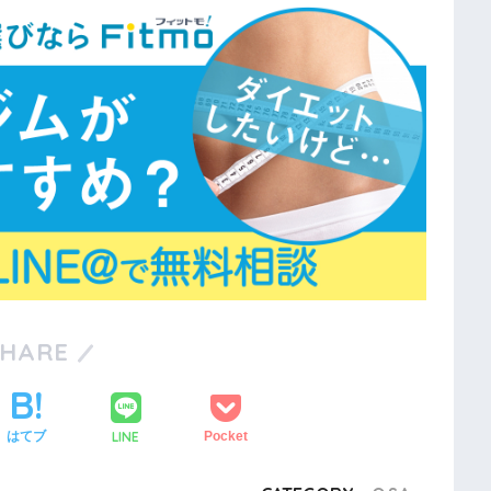
SHARE
LINE
はてブ
Pocket