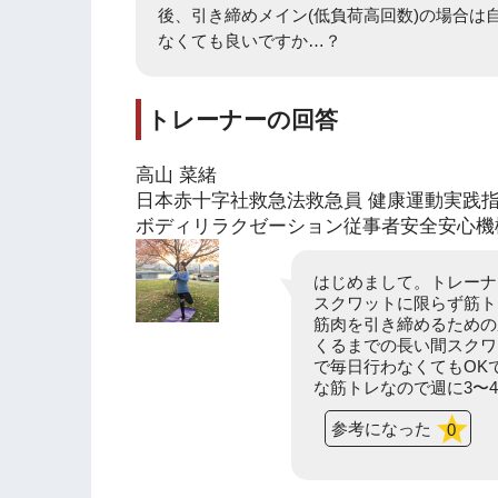
後、引き締めメイン(低負荷高回数)の場合は
なくても良いですか…？
トレーナーの回答
高山 菜緒
日本赤十字社救急法救急員 健康運動実践指
ボディリラクゼーション従事者安全安心機構
はじめまして。トレーナ
スクワットに限らず筋ト
筋肉を引き締めるための
くるまでの長い間スクワ
で毎日行わなくてもOK
な筋トレなので週に3〜
参考になった
0