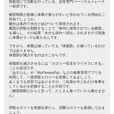
西新宿にて活動を行っている、女性専門パーソナルトレーナ
ー萩原です。
.
糖質制限が急激に体重が落ちやすいと言われている理由をご
存知でしょうか。
糖分は体内で水分と結びついて保管されます。
糖質の摂取を制限することで『体内に保管されている糖質』
を減らし、その結果『水分も体外へ排出』されますので急激
に体重が２~３㎏落ちるんです。
.
ですから、体重は減っていても『体脂肪』が減っているわけ
ではありません。
体脂肪が減少するのはそこからです。
.
体脂肪を減少させるには『カロリー収支をマイナスにする』
ことが必須です。
『あすけん』や『MyFitnessPal』などの食事管理アプリを
利用して、一度摂取カロリーを把握してみましょう。
あくまでも目安ではありますが、ご自身が今どれだけ食事を
しているかを把握することが大切です。
（糖質制限だからと言って、たくさん食べていたら痩せませ
ん）
.
.
摂取カロリーを把握出来たら、消費カロリーも推測してみま
しょう。