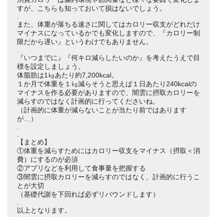
すが、こちらも知っておいて損はないでしょう。
.
また、体重が落ちる速さに関してはカロリー収支がどれだけ
マイナスになっているかでも変化しますので、『カロリー制
限だから遅い』というわけでもありません。
.
『いつまでに』『何キロ減らしたいのか』を考えたうえで目
標を設定しましょう。
体脂肪は1㎏あたり約7,200kcal。
１か月で体重を１㎏減らそうと思えば１日あたり240kcalの
マイナスを作る必要がありますので、闇雲に摂取カロリーを
減らすのではなく計画的に行ってくださいね。
（計画的に体重が減らないことが当たり前ではあります
が…）
.
.
【まとめ】
①体重を減らすためにはカロリー収支をマイナス（摂取＜消
費）にするのが必須
②アプリなどを利用して食事量を把握する
③闇雲に摂取カロリーを減らすのではなく、計画的に行うこ
とが大切
（基礎代謝を下回れば必ずリバウンドします）
.
以上となります。