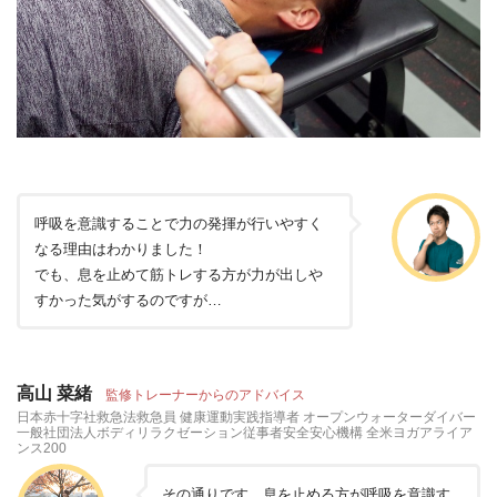
呼吸を意識することで力の発揮が行いやすく
なる理由はわかりました！
でも、息を止めて筋トレする方が力が出しや
すかった気がするのですが…
高山 菜緒
監修トレーナーからのアドバイス
日本赤十字社救急法救急員 健康運動実践指導者 オープンウォーターダイバー
一般社団法人ボディリラクゼーション従事者安全安心機構 全米ヨガアライア
ンス200
その通りです。息を止める方が呼吸を意識す