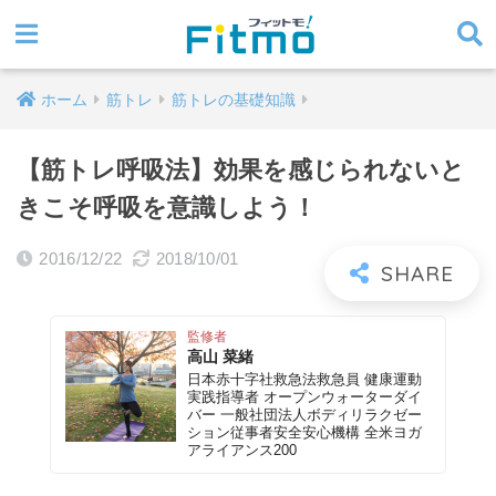
ホーム
筋トレ
筋トレの基礎知識
【筋トレ呼吸法】効果を感じられないと
きこそ呼吸を意識しよう！
2016/12/22
2018/10/01
監修者
高山 菜緒
日本赤十字社救急法救急員 健康運動
実践指導者 オープンウォーターダイ
バー 一般社団法人ボディリラクゼー
ション従事者安全安心機構 全米ヨガ
アライアンス200