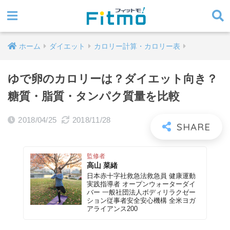
ホーム
ダイエット
カロリー計算・カロリー表
ゆで卵のカロリーは？ダイエット向き？
糖質・脂質・タンパク質量を比較
2018/04/25
2018/11/28
監修者
高山 菜緒
日本赤十字社救急法救急員 健康運動
実践指導者 オープンウォーターダイ
バー 一般社団法人ボディリラクゼー
ション従事者安全安心機構 全米ヨガ
アライアンス200