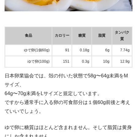
タンパク
食品
カロリー
糖質
脂質
質
ゆで卵(1個60g)
91
0.18g
6g
7.74g
ゆで卵(100g)
151
0.3g
10g
12.9g
日本卵業協会では、殻の付いた状態で58g〜64g未満をM
サイズ、
64g〜70g未満をLサイズと規定しています。
ですから通常手に入る卵の可食部分は１個60g前後と考え
ていいでしょう。
ゆで卵に糖質はほとんど含まれません。そして脂質は黄身
にしか含まれません。