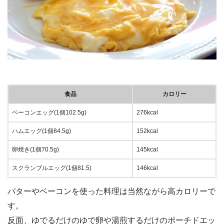
食品
カロリー
ベーコンエッグ(1個102.5g)
276kcal
ハムエッグ(1個84.5g)
152kcal
卵焼き(1個70.5g)
145kcal
スクランブルエッグ(1個81.5)
146kcal
バターやベーコンを使った料理は当然ながら高カロリーで
す。
反面、ゆでるだけのゆで卵や湯煎するだけのポーチドエッ