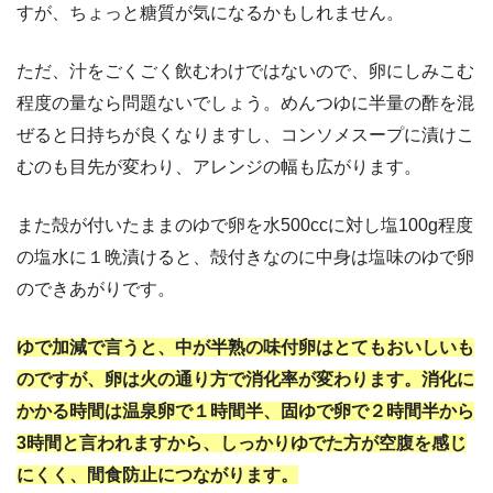
すが、ちょっと糖質が気になるかもしれません。
ただ、汁をごくごく飲むわけではないので、卵にしみこむ
程度の量なら問題ないでしょう。めんつゆに半量の酢を混
ぜると日持ちが良くなりますし、コンソメスープに漬けこ
むのも目先が変わり、アレンジの幅も広がります。
また殻が付いたままのゆで卵を水500ccに対し塩100g程度
の塩水に１晩漬けると、殻付きなのに中身は塩味のゆで卵
のできあがりです。
ゆで加減で言うと、中が半熟の味付卵はとてもおいしいも
のですが、卵は火の通り方で消化率が変わります。消化に
かかる時間は温泉卵で１時間半、固ゆで卵で２時間半から
3時間と言われますから、しっかりゆでた方が空腹を感じ
にくく、間食防止につながります。