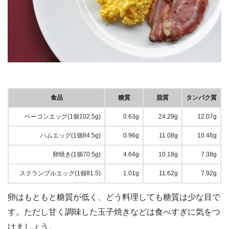
食品
糖質
脂質
タンパク質
ベーコンエッグ(1個102.5g)
0.63g
24.29g
12.07g
ハムエッグ(1個84.5g)
0.96g
11.08g
10.46g
卵焼き(1個70.5g)
4.64g
10.18g
7.38g
スクランブルエッグ(1個81.5)
1.01g
11.62g
7.92g
卵はもともと糖質が低く、どう料理しても糖質は少な目で
す。ただし甘く調味した玉子焼きなどは食べすぎに気をつ
けましょう。