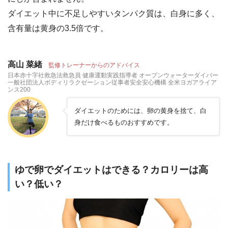
ダイエット中に不足しやすいタンパク質は、白身に多く、
含有量は黄身の3.5倍です。
高山 菜緒
監修トレーナーからのアドバイス
日本赤十字社救急法救急員 健康運動実践指導者 オープンウォーターダイバー
一般社団法人ボディリラクゼーション従事者安全安心機構 全米ヨガアライア
ンス200
ダイエットのためには、卵の黄身を捨て、白
身だけ食べるものおすすめです。
ゆで卵でダイエットはできる？カロリーは高
い？低い？