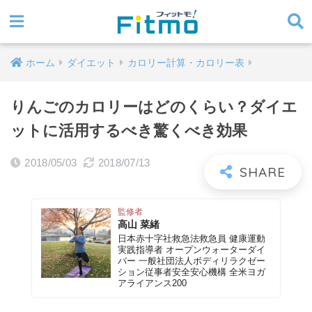
ホーム
ダイエット
カロリー計算・カロリー表
りんごのカロリーはどのくらい？ダイエ
ットに活用するべき驚くべき効果
2018/05/03
2018/07/13
監修者
高山 菜緒
日本赤十字社救急法救急員 健康運動
実践指導者 オープンウォーターダイ
バー 一般社団法人ボディリラクゼー
ション従事者安全安心機構 全米ヨガ
アライアンス200