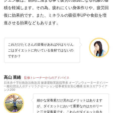
クエン酸は、筋肉に溜まる事で疲労の原因になる乳酸の蓄
積を軽減します。その為、疲れにくい身体作りや、疲労回
復に効果的です。また、ミネラルの吸収率UPや食欲を増
進させる効果などもあります。
これだけたくさんの栄養があればやはりりん
ごはダイエットに向いている食材ではないの
ですか？
高山 菜緒
監修トレーナーからのアドバイス
日本赤十字社救急法救急員 健康運動実践指導者 オープンウォーターダイバー
一般社団法人ボディリラクゼーション従事者安全安心機構 全米ヨガアライア
ンス200
細かな栄養素だけ見ればメリットはあります
が、ダイエットにおいて重要なのはカロリー
と三大栄養素です。これらがダイエット向き