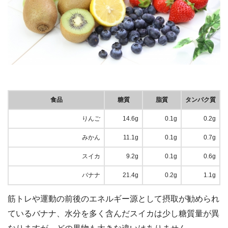
食品
糖質
脂質
タンパク質
りんご
14.6g
0.1g
0.2g
みかん
11.1g
0.1g
0.7g
スイカ
9.2g
0.1g
0.6g
バナナ
21.4g
0.2g
1.1g
筋トレや運動の前後のエネルギー源として摂取が勧められ
ているバナナ、水分を多く含んだスイカは少し糖質量が異