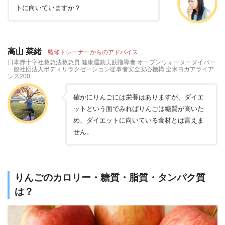
トに向いていますか？
高山 菜緒
監修トレーナーからのアドバイス
日本赤十字社救急法救急員 健康運動実践指導者 オープンウォーターダイバー
一般社団法人ボディリラクゼーション従事者安全安心機構 全米ヨガアライア
ンス200
確かにりんごには栄養はありますが、ダイエ
ットという面でみればりんごは糖質が高いた
め、ダイエットに向いている食材とは言えま
せん。
りんごのカロリー・糖質・脂質・タンパク質
は？