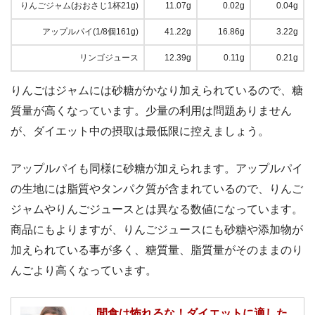
りんごジャム(おおさじ1杯21g)
11.07g
0.02g
0.04g
アップルパイ(1/8個161g)
41.22g
16.86g
3.22g
リンゴジュース
12.39g
0.11g
0.21g
りんごはジャムには砂糖がかなり加えられているので、糖
質量が高くなっています。少量の利用は問題ありません
が、ダイエット中の摂取は最低限に控えましょう。
アップルパイも同様に砂糖が加えられます。アップルパイ
の生地には脂質やタンパク質が含まれているので、りんご
ジャムやりんごジュースとは異なる数値になっています。
商品にもよりますが、りんごジュースにも砂糖や添加物が
加えられている事が多く、糖質量、脂質量がそのままのり
んごより高くなっています。
間食は怖れるな！ダイエットに適した