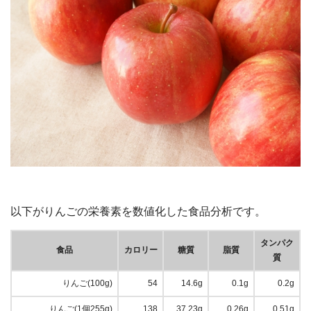
以下がりんごの栄養素を数値化した食品分析です。
タンパク
食品
カロリー
糖質
脂質
質
りんご(100g)
54
14.6g
0.1g
0.2g
りんご(1個255g)
138
37.23g
0.26g
0.51g