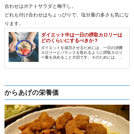
合わせはポテトサラダと梅干し。
どれも付け合わせはちょっぴりで、塩分量の多さも気にな
ります。
ダイエット中は一日の摂取カロリーは
どのくらいにするべきか？
ダイエットを成功させるためには、一日の消費
カロリーとバランスを取れるように摂取カロリ
ー量を決めること大切です。そのためには、一
日の消費カロリーを把握し、食事制限により摂
取カロリー量を決めましょう。本記事では、消
費カロリーの計算方法や、摂取カロリーの目
安、基礎代謝をあげる方法を解説します。
からあげの栄養価