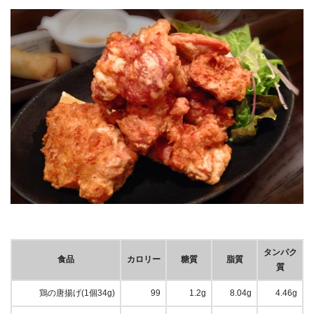
タンパク
食品
カロリー
糖質
脂質
質
鶏の唐揚げ(1個34g)
99
1.2g
8.04g
4.46g