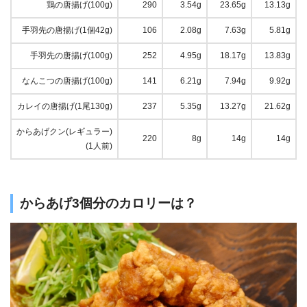
鶏の唐揚げ(100g)
290
3.54g
23.65g
13.13g
手羽先の唐揚げ(1個42g)
106
2.08g
7.63g
5.81g
手羽先の唐揚げ(100g)
252
4.95g
18.17g
13.83g
なんこつの唐揚げ(100g)
141
6.21g
7.94g
9.92g
カレイの唐揚げ(1尾130g)
237
5.35g
13.27g
21.62g
からあげクン(レギュラー)
220
8g
14g
14g
(1人前)
からあげ3個分のカロリーは？