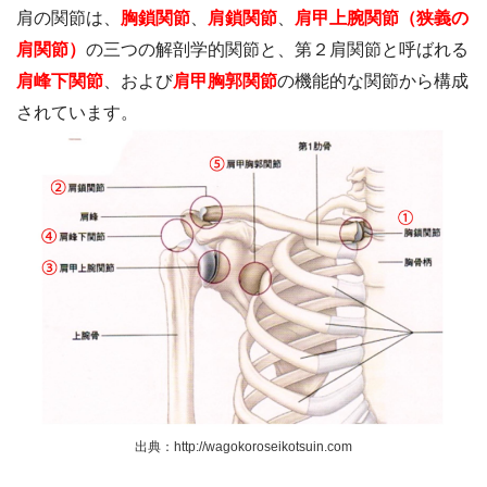
肩の関節は、
胸鎖関節
、
肩鎖関節
、
肩甲上腕関節（狭義の
肩関節）
の三つの解剖学的関節と、第２肩関節と呼ばれる
肩峰下関節
、および
肩甲胸郭関節
の機能的な関節から構成
されています。
出典：http://wagokoroseikotsuin.com