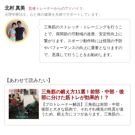
北村 真美
監修トレーナーからのアドバイス
元理学療法士。心と体の健康を夫婦でサポートしています。
三角筋のストレッチ・トレーニングを行うこ
とで、肩関節の可動域の改善、安定性向上に
繋がります。スポーツ動作時には怪我の予防
やパフォーマンスの向上に重要となりますの
で、意識して行うことをお勧めします。
【あわせて読みたい】
三角筋の鍛え方11選！前部・中部・後
部に分けた筋トレが効果的！？
【プロトレーナー解説】三角筋は前部・中部・
後部と大きな筋肉で、それぞれ構造の性質が違
うため、鍛え方にコツがあります。三角筋の構
造と筋トレメニューを徹底解説します！