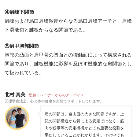
④肩峰下関節
肩峰および烏口肩峰靱帯からなる烏口肩峰アーチと、肩峰
下滑液包と腱板からなる関節である。
⑤肩甲胸郭関節
胸郭の凸面と肩甲骨の凹面との接触面によって構成される
関節であり、腱板機能に影響を及ぼす機能的な肩関節とし
て扱われている。
北村 真美
監修トレーナーからのアドバイス
元理学療法士。心と体の健康を夫婦でサポートしています。
肩の関節は、自由度の大きな関節ですが、上
記の関節構造から骨による安定ではなく、筋
肉や靱帯等の安定機構がとても重要な役割を
果たしていることがわかります。その中でも