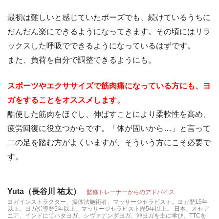
最初は難しいと感じていたポーズでも、続けているうちに
だんだん楽にできるようになってきます。その頃にはリラ
ックスした呼吸でできるようになっているはずです。
また、負荷を自分で調整できるようにも。
スポーツやエクササイズで筋肉痛になっている方にも、ヨ
ガをすることをオススメします。
酷使した筋肉をほぐし、伸ばすことにより柔軟性を高め、
疲労回復に役立つからです。「体が固いから…」と言って
二の足を踏む方がよくいますが、そういう方にこそ必要で
す。
Yuta（長谷川 祐太）
監修トレーナーからのアドバイス
ヨガインストラクター、操体法施術者、マッサージセラピスト。ヨガ歴15年
以上。ヨガ指導歴5年以上。マッサージセラピスト歴5年以上。 日本、オセア
ニア、インドにてハタヨガ、シヴァナンダヨガ、沖ヨガを主に学び、TTCを