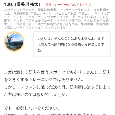
Yuta（長谷川 祐太）
監修トレーナーからのアドバイス
ヨガインストラクター、操体法施術者、マッサージセラピスト。ヨガ歴15年
以上。ヨガ指導歴5年以上。マッサージセラピスト歴5年以上。 日本、オセア
ニア、インドにてハタヨガ、シヴァナンダヨガ、沖ヨガを主に学び、TTCを
修了。インドにてアーユルヴェーダマッサージの修了証、タイにてタイ古式
マッサージの修了証、日本にて操体法の修了証を取得。東洋医学、栄養医学
を基にしたライフスタイルアドバイスも行う。
いえいえ、そんなことはありませんよ。まず
はヨガでも筋肉痛になる理由から解説します
ね。
ヨガは激しく筋肉を使うスポーツでもありませんし、筋肉
を大きくするトレーニングではありません。
しかし、レッスンに通った次の日、筋肉痛になってしまっ
た方は多いのではないでしょうか。
でも、心配しないでください。