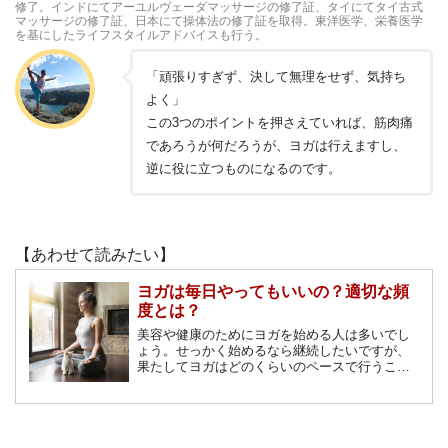
修了。インドにてアーユルヴェーダマッサージの修了証、タイにてタイ古式
マッサージの修了証、日本にて操体法の修了証を取得。東洋医学、栄養医学
を基にしたライフスタイルアドバイスも行う。
「頑張りすぎず、決して無理をせず、気持ち
よく」
この3つのポイントを押さえていれば、筋肉痛
であろうが何だろうが、ヨガは行えますし、
逆に役に立つものになるのです。
【あわせて読みたい】
ヨガは毎日やってもいいの？適切な頻
度とは？
美容や健康のためにヨガを始める人は多いでし
ょう。せっかく始めるなら継続したいですが、
果たしてヨガはどのくらいのペースで行うこと
が効果的なのでしょうか？毎日やってもいいの
か？そんな疑問を徹底解説します。