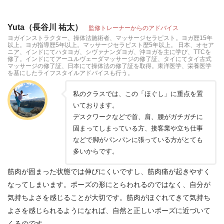
Yuta（長谷川 祐太）
監修トレーナーからのアドバイス
ヨガインストラクター、操体法施術者、マッサージセラピスト。ヨガ歴15年
以上。ヨガ指導歴5年以上。マッサージセラピスト歴5年以上。 日本、オセア
ニア、インドにてハタヨガ、シヴァナンダヨガ、沖ヨガを主に学び、TTCを
修了。インドにてアーユルヴェーダマッサージの修了証、タイにてタイ古式
マッサージの修了証、日本にて操体法の修了証を取得。東洋医学、栄養医学
を基にしたライフスタイルアドバイスも行う。
私のクラスでは、この「ほぐし」に重点を置
いております。
デスクワークなどで首、肩、腰がガチガチに
固まってしまっている方、接客業や立ち仕事
などで脚がパンパンに張っている方がとても
多いからです。
筋肉が固まった状態では伸びにくいですし、筋肉痛が起きやすく
なってしまいます。ポーズの形にとらわれるのではなく、自分が
気持ちよさを感じることが大切です。筋肉がほぐれてきて気持ち
よさを感じられるようになれば、自然と正しいポーズに近づいて
くるのです。