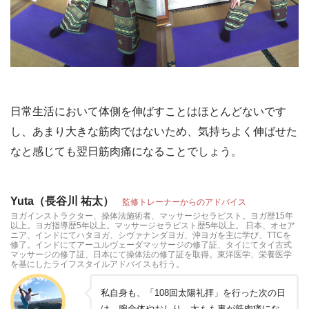
日常生活において体側を伸ばすことはほとんどないです
し、あまり大きな筋肉ではないため、気持ちよく伸ばせた
なと感じても翌日筋肉痛になることでしょう。
Yuta（長谷川 祐太）
監修トレーナーからのアドバイス
ヨガインストラクター、操体法施術者、マッサージセラピスト。ヨガ歴15年
以上。ヨガ指導歴5年以上。マッサージセラピスト歴5年以上。 日本、オセア
ニア、インドにてハタヨガ、シヴァナンダヨガ、沖ヨガを主に学び、TTCを
修了。インドにてアーユルヴェーダマッサージの修了証、タイにてタイ古式
マッサージの修了証、日本にて操体法の修了証を取得。東洋医学、栄養医学
を基にしたライフスタイルアドバイスも行う。
私自身も、「108回太陽礼拝」を行った次の日
は、腕全体やおしり、太もも裏が筋肉痛にな