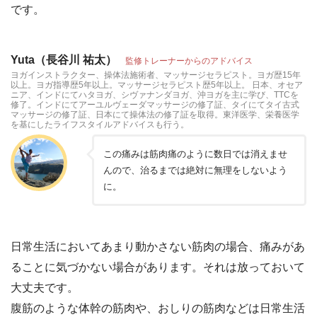
です。
Yuta（長谷川 祐太）
監修トレーナーからのアドバイス
ヨガインストラクター、操体法施術者、マッサージセラピスト。ヨガ歴15年
以上。ヨガ指導歴5年以上。マッサージセラピスト歴5年以上。 日本、オセア
ニア、インドにてハタヨガ、シヴァナンダヨガ、沖ヨガを主に学び、TTCを
修了。インドにてアーユルヴェーダマッサージの修了証、タイにてタイ古式
マッサージの修了証、日本にて操体法の修了証を取得。東洋医学、栄養医学
を基にしたライフスタイルアドバイスも行う。
この痛みは筋肉痛のように数日では消えませ
んので、治るまでは絶対に無理をしないよう
に。
日常生活においてあまり動かさない筋肉の場合、痛みがあ
ることに気づかない場合があります。それは放っておいて
大丈夫です。
腹筋のような体幹の筋肉や、おしりの筋肉などは日常生活