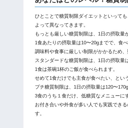
ひとことで糖質制限ダイエットといっても
よって異なってきます。
もっとも厳しい糖質制限は、1日の摂取量が
1食あたりの摂取量は10〜20gまでで、
調味料や食事に厳しい制限がかかるため、
スタンダードな糖質制限は、1日の摂取量は8
1食は茶碗1杯のご飯が食べられます。
せめて1食だけでも主食が食べたい、とい
プチ糖質制限は、1日の摂取量は120〜170
3食のうち１食だけ、低糖質なメニューに
お付き合いや外食が多い人でも実践できる
す。