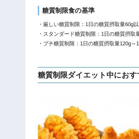
糖質制限食の基準
・厳しい糖質制限：1日の糖質摂取量60g以下
・スタンダード糖質制限：1日の糖質摂取量80g～1
・プチ糖質制限：1日の糖質摂取量120g～170g(
糖質制限ダイエット中におす