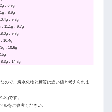
2g：6.9g
1g：8.9g
.4g：9.2g
11.1g：9.7g
.0g：9.8g
：10.4g
9g：10.6g
.5g
.3g：14.2g
.5gなので、炭水化物と糖質は近い値と考えられま
1.8gです。
ベルをご参考ください。