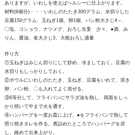
ありますが、いわしを使えばヘルシーに仕上がります。
材料(6個分)・・・いわしのたたき300グラム、水切りした
豆腐150グラム、玉ねぎ1個、卵1個、パン粉大さじ4～、
〇塩、コショウ、ナツメグ、おろし生姜 少々、●酒、み
りん、醤油、各大さじ3、大根おろし適量
作り方
①玉ねぎはみじん切りにして炒め、冷ましておく。豆腐の
水切りもしっかりしておく。
②ボウルにいわしのたたき、玉ねぎ、豆腐をいれて、溶き
卵、パン粉、〇も入れてよく混ぜる。
③6等分して、フライパンにサラダ油を熱し、両面をしっ
かり焼いて中まで火を通す。
④ハンバーグを一度お皿に上げ、●をフライパンで熱して
照り焼きタレを作る。煮詰めたところでハンバーグを戻
し、絡めて出来上がり。