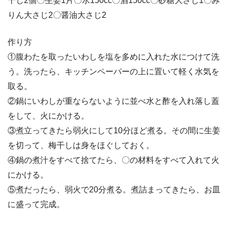
干し2個〇生姜1片〇水150cc〇酒150cc〇砂糖大さじ1〇み
りん大さじ2〇醤油大さじ2
作り方
①腹わたを取ったいわしを塩を多めに入れた水につけて洗
う。洗ったら、キッチンペーパーの上に置いて軽く水気を
取る。
②鍋にいわしが重ならないように並べ水と酢を入れ落し蓋
をして、火にかける。
③煮立ってきたら弱火にして10分ほど煮る。その間に生姜
を切って、梅干しは身をほぐしておく。
④鍋の煮汁をすべて捨てたら、〇の材料をすべて入れて火
にかける。
⑤煮だったら、弱火で20分煮る。煮詰まってきたら、お皿
に盛って完成。