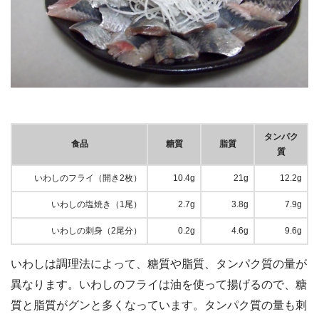
タンパク
食品
糖質
脂質
質
いわしのフライ（開き2枚）
10.4g
21g
12.2g
いわしの塩焼き（1尾）
2.7g
3.8g
7.9g
いわしの刺身（2尾分）
0.2g
4.6g
9.6g
いわしは調理法によって、糖質や脂質、タンパク質の量が
異なります。いわしのフライは油を使って揚げるので、糖
質と脂質がグンと多くなっています。タンパク質の量も刺