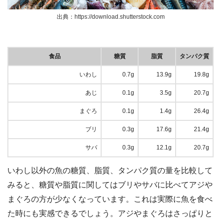
出典：https://download.shutterstock.com
食品
糖質
脂質
タンパク質
いわし
0.7g
13.9g
19.8g
あじ
0.1g
3.5g
20.7g
まぐろ
0.1g
1.4g
26.4g
ブリ
0.3g
17.6g
21.4g
サバ
0.3g
12.1g
20.7g
いわし以外の魚の糖質、脂質、タンパク質の量を比較して
みると、糖質や脂質に関してはブリやサバに比べてアジや
まぐろの方が少なくなっています。これは実際に魚を食べ
た時にも実感できるでしょう。アジやまぐろはさっぱりと