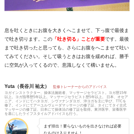
息を吐くときにお腹を大きくへこませて、下っ腹で最後ま
で吐き切ります。この
「吐き切る」ことが重要
です。最後
まで吐き切ったと思っても、さらにお腹をへこませて吐い
てみてください。そして吸うときはお腹を緩めれば、勝手
に空気が入ってくるので、意識しなくて構いません。
Yuta（長谷川 祐太）
監修トレーナーからのアドバイス
ヨガインストラクター、操体法施術者、マッサージセラピスト。ヨガ歴15年
以上。ヨガ指導歴5年以上。マッサージセラピスト歴5年以上。 日本、オセア
ニア、インドにてハタヨガ、シヴァナンダヨガ、沖ヨガを主に学び、TTCを
修了。インドにてアーユルヴェーダマッサージの修了証、タイにてタイ古式
マッサージの修了証、日本にて操体法の修了証を取得。東洋医学、栄養医学
を基にしたライフスタイルアドバイスも行う。
まず排出！要らないものを出さなければ必要
なものは入りません！