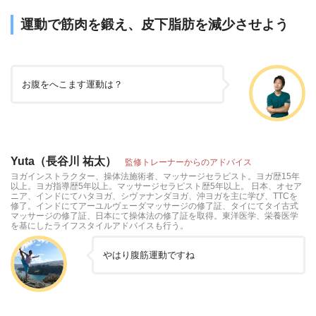
運動で筋肉を鍛え、皮下脂肪を減少させよう
お腹をへこます運動は？
Yuta（長谷川 祐太）
監修トレーナーからのアドバイス
ヨガインストラクター、操体法施術者、マッサージセラピスト。ヨガ歴15年
以上。ヨガ指導歴5年以上。マッサージセラピスト歴5年以上。 日本、オセア
ニア、インドにてハタヨガ、シヴァナンダヨガ、沖ヨガを主に学び、TTCを
修了。インドにてアーユルヴェーダマッサージの修了証、タイにてタイ古式
マッサージの修了証、日本にて操体法の修了証を取得。東洋医学、栄養医学
を基にしたライフスタイルアドバイスも行う。
やはり腹筋運動ですね