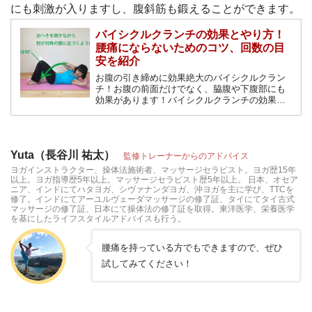
にも刺激が入りますし、腹斜筋も鍛えることができます。
バイシクルクランチの効果とやり方！
腰痛にならないためのコツ、回数の目
安を紹介
お腹の引き締めに効果絶大のバイシクルクラン
チ！お腹の前面だけでなく、脇腹や下腹部にも
効果があります！バイシクルクランチの効果や
方法、腰痛にならないためのコツなどを徹底解
説！夏までに引き締まったお腹を目指しましょ
う！！
Yuta（長谷川 祐太）
監修トレーナーからのアドバイス
ヨガインストラクター、操体法施術者、マッサージセラピスト。ヨガ歴15年
以上。ヨガ指導歴5年以上。マッサージセラピスト歴5年以上。 日本、オセア
ニア、インドにてハタヨガ、シヴァナンダヨガ、沖ヨガを主に学び、TTCを
修了。インドにてアーユルヴェーダマッサージの修了証、タイにてタイ古式
マッサージの修了証、日本にて操体法の修了証を取得。東洋医学、栄養医学
を基にしたライフスタイルアドバイスも行う。
腰痛を持っている方でもできますので、ぜひ
試してみてください！