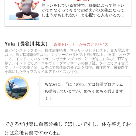
筋トレをしている女性で、妊娠によって筋トレ
ができなくって今までの努力が水の泡になって
しまうかもしれない…と心配する人もいるので
はないでしょうか？そんな女性のために妊娠中
にできる筋トレメニューと注意点を紹介しま
す。
Yuta（長谷川 祐太）
監修トレーナーからのアドバイス
ヨガインストラクター、操体法施術者、マッサージセラピスト。ヨガ歴15年
以上。ヨガ指導歴5年以上。マッサージセラピスト歴5年以上。 日本、オセア
ニア、インドにてハタヨガ、シヴァナンダヨガ、沖ヨガを主に学び、TTCを
修了。インドにてアーユルヴェーダマッサージの修了証、タイにてタイ古式
マッサージの修了証、日本にて操体法の修了証を取得。東洋医学、栄養医学
を基にしたライフスタイルアドバイスも行う。
ちなみに、『にじのわ』では妊活プログラム
も提供していますが、めちゃめちゃ鍛えます
よ！
できるだけ楽に自然分娩してほしいですし、体を整えてお
けば産後も楽ですからね。