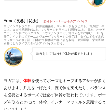
Yuta（長谷川 祐太）
監修トレーナーからのアドバイス
ヨガインストラクター、操体法施術者、マッサージセラピスト。ヨガ歴15年
以上。ヨガ指導歴5年以上。マッサージセラピスト歴5年以上。 日本、オセア
ニア、インドにてハタヨガ、シヴァナンダヨガ、沖ヨガを主に学び、TTCを
修了。インドにてアーユルヴェーダマッサージの修了証、タイにてタイ古式
マッサージの修了証、日本にて操体法の修了証を取得。東洋医学、栄養医学
を基にしたライフスタイルアドバイスも行う。
ヨガをしてるだけで体幹が鍛えられます
ヨガには、
体幹
を使ってポーズをキープするアサナが多く
あります。片足を上げたり、腕で体を支えたり、バランス
を必要とするポーズでは必ず体幹が使われています。ポー
ズを取るときには、体幹、インナーマッスルを意識すると
いいでしょう。