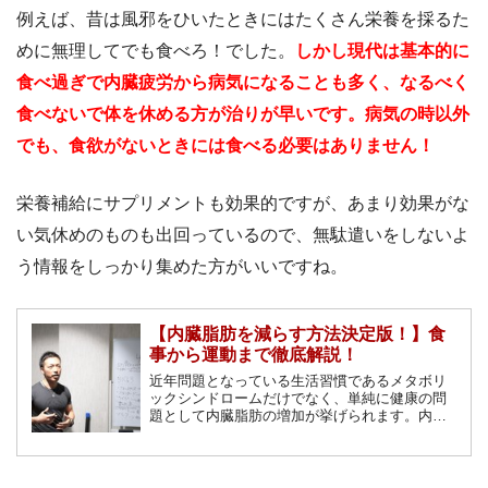
例えば、昔は風邪をひいたときにはたくさん栄養を採るた
めに無理してでも食べろ！でした。
しかし現代は基本的に
食べ過ぎで内臓疲労から病気になることも多く、なるべく
食べないで体を休める方が治りが早いです。病気の時以外
でも、食欲がないときには食べる必要はありません！
栄養補給にサプリメントも効果的ですが、あまり効果がな
い気休めのものも出回っているので、無駄遣いをしないよ
う情報をしっかり集めた方がいいですね。
【内臓脂肪を減らす方法決定版！】食
事から運動まで徹底解説！
近年問題となっている生活習慣であるメタボリ
ックシンドロームだけでなく、単純に健康の問
題として内臓脂肪の増加が挙げられます。内臓
脂肪は食事や運動などの生活習慣を改善するこ
とで減らすことができます。ここではその食事
法と運動法についてご紹介します。