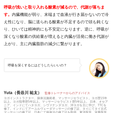
呼吸が浅いと取り入れる酸素が減るので、代謝が落ちま
す。
内臓機能が弱り、末端まで血液が行き届かないので冷
え性になり、脳に送られる酸素が不足するので頭も鈍くな
り、ひいては精神的にも不安定になります。逆に、呼吸が
深くなり酸素の供給量が増えると内臓が活発に働き代謝が
上がり、主に内臓脂肪の減少に繋がります。
呼吸を深くするにはどうしたらいいの？
Yuta（長谷川 祐太）
監修トレーナーからのアドバイス
ヨガインストラクター、操体法施術者、マッサージセラピスト。ヨガ歴15年
以上。ヨガ指導歴5年以上。マッサージセラピスト歴5年以上。 日本、オセア
ニア、インドにてハタヨガ、シヴァナンダヨガ、沖ヨガを主に学び、TTCを
修了。インドにてアーユルヴェーダマッサージの修了証、タイにてタイ古式
マッサージの修了証、日本にて操体法の修了証を取得。東洋医学、栄養医学