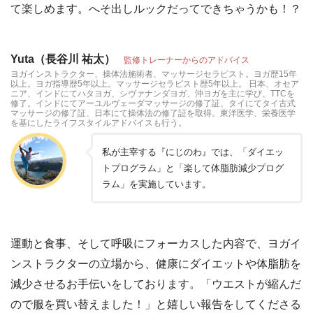
て楽しめます。へそ出しルックだってできちゃうかも！？
Yuta（長谷川 祐太）
監修トレーナーからのアドバイス
ヨガインストラクター、操体法施術者、マッサージセラピスト。ヨガ歴15年
以上。ヨガ指導歴5年以上。マッサージセラピスト歴5年以上。 日本、オセア
ニア、インドにてハタヨガ、シヴァナンダヨガ、沖ヨガを主に学び、TTCを
修了。インドにてアーユルヴェーダマッサージの修了証、タイにてタイ古式
マッサージの修了証、日本にて操体法の修了証を取得。東洋医学、栄養医学
を基にしたライフスタイルアドバイスも行う。
私が主宰する『にじのわ』では、「ダイエッ
トプログラム」と「楽して体脂肪減少プログ
ラム」を実施しています。
運動と食事、そして呼吸にフォーカスした内容で、ヨガイ
ンストラクターの立場から、健康にダイエットや体脂肪を
減少させるお手伝いをしております。「ウエストが縮んだ
ので服を買い替えました！」と嬉しい報告をしてくださる