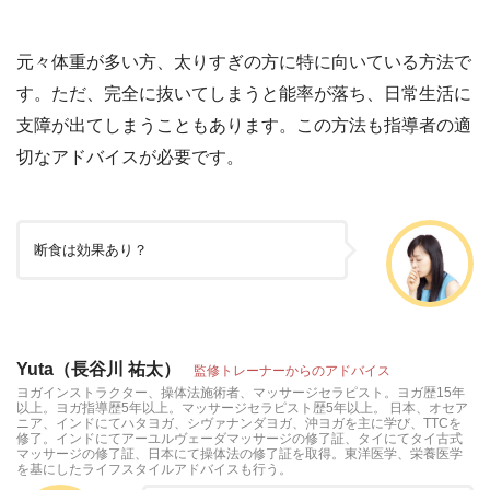
元々体重が多い方、太りすぎの方に特に向いている方法で
す。ただ、完全に抜いてしまうと能率が落ち、日常生活に
支障が出てしまうこともあります。この方法も指導者の適
切なアドバイスが必要です。
断食は効果あり？
Yuta（長谷川 祐太）
監修トレーナーからのアドバイス
ヨガインストラクター、操体法施術者、マッサージセラピスト。ヨガ歴15年
以上。ヨガ指導歴5年以上。マッサージセラピスト歴5年以上。 日本、オセア
ニア、インドにてハタヨガ、シヴァナンダヨガ、沖ヨガを主に学び、TTCを
修了。インドにてアーユルヴェーダマッサージの修了証、タイにてタイ古式
マッサージの修了証、日本にて操体法の修了証を取得。東洋医学、栄養医学
を基にしたライフスタイルアドバイスも行う。