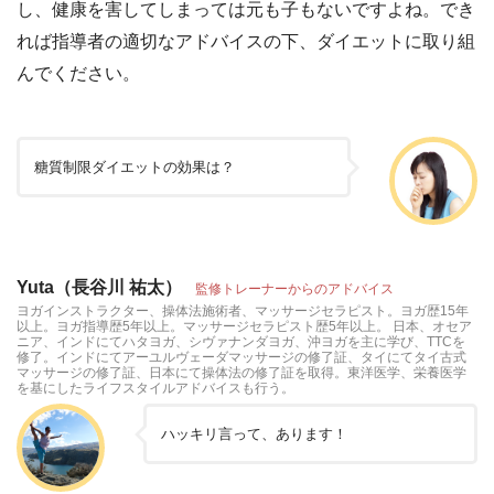
し、健康を害してしまっては元も子もないですよね。でき
れば指導者の適切なアドバイスの下、ダイエットに取り組
んでください。
糖質制限ダイエットの効果は？
Yuta（長谷川 祐太）
監修トレーナーからのアドバイス
ヨガインストラクター、操体法施術者、マッサージセラピスト。ヨガ歴15年
以上。ヨガ指導歴5年以上。マッサージセラピスト歴5年以上。 日本、オセア
ニア、インドにてハタヨガ、シヴァナンダヨガ、沖ヨガを主に学び、TTCを
修了。インドにてアーユルヴェーダマッサージの修了証、タイにてタイ古式
マッサージの修了証、日本にて操体法の修了証を取得。東洋医学、栄養医学
を基にしたライフスタイルアドバイスも行う。
ハッキリ言って、あります！