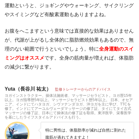
運動というと、ジョギングやウォーキング、サイクリング
やスイミングなど有酸素運動もありますよね。
お腹をへこますという意味では直接的な効果はありません
が、代謝が上がるし全体的に脂肪燃焼効果もあるので、無
理のない範囲で行うといいでしょう。特に
全身運動のスイ
ミングはオススメ
です。全身の筋肉量が増えれば、体脂肪
の減少に繋がります。
Yuta（長谷川 祐太）
監修トレーナーからのアドバイス
ヨガインストラクター、操体法施術者、マッサージセラピスト。ヨガ歴15年
以上。ヨガ指導歴5年以上。マッサージセラピスト歴5年以上。 日本、オセア
ニア、インドにてハタヨガ、シヴァナンダヨガ、沖ヨガを主に学び、TTCを
修了。インドにてアーユルヴェーダマッサージの修了証、タイにてタイ古式
マッサージの修了証、日本にて操体法の修了証を取得。東洋医学、栄養医学
を基にしたライフスタイルアドバイスも行う。
特に男性は、体脂肪率が減れば自然に割れた
腹筋が表れてきますよ！