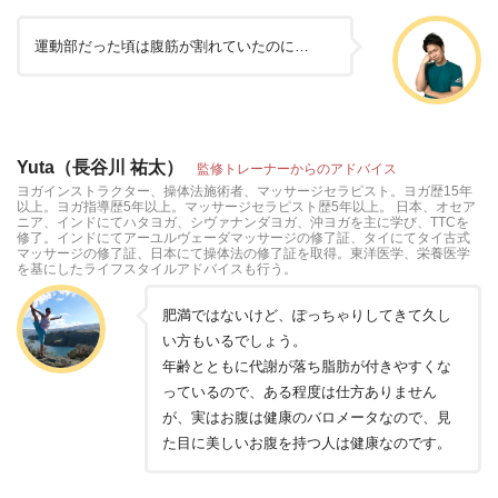
運動部だった頃は腹筋が割れていたのに…
Yuta（長谷川 祐太）
監修トレーナーからのアドバイス
ヨガインストラクター、操体法施術者、マッサージセラピスト。ヨガ歴15年
以上。ヨガ指導歴5年以上。マッサージセラピスト歴5年以上。 日本、オセア
ニア、インドにてハタヨガ、シヴァナンダヨガ、沖ヨガを主に学び、TTCを
修了。インドにてアーユルヴェーダマッサージの修了証、タイにてタイ古式
マッサージの修了証、日本にて操体法の修了証を取得。東洋医学、栄養医学
を基にしたライフスタイルアドバイスも行う。
肥満ではないけど、ぽっちゃりしてきて久し
い方もいるでしょう。
年齢とともに代謝が落ち脂肪が付きやすくな
っているので、ある程度は仕方ありません
が、実はお腹は健康のバロメータなので、見
た目に美しいお腹を持つ人は健康なのです。