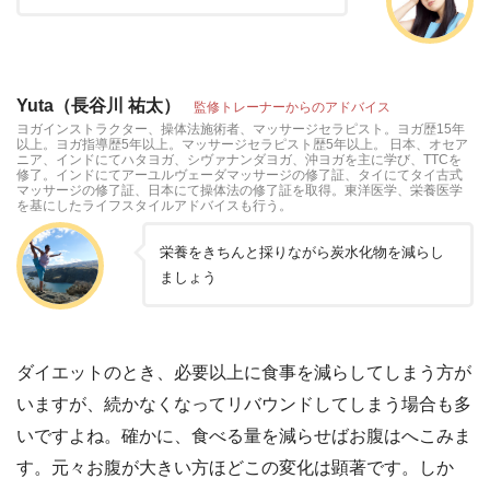
Yuta（長谷川 祐太）
監修トレーナーからのアドバイス
ヨガインストラクター、操体法施術者、マッサージセラピスト。ヨガ歴15年
以上。ヨガ指導歴5年以上。マッサージセラピスト歴5年以上。 日本、オセア
ニア、インドにてハタヨガ、シヴァナンダヨガ、沖ヨガを主に学び、TTCを
修了。インドにてアーユルヴェーダマッサージの修了証、タイにてタイ古式
マッサージの修了証、日本にて操体法の修了証を取得。東洋医学、栄養医学
を基にしたライフスタイルアドバイスも行う。
栄養をきちんと採りながら炭水化物を減らし
ましょう
ダイエットのとき、必要以上に食事を減らしてしまう方が
いますが、続かなくなってリバウンドしてしまう場合も多
いですよね。確かに、食べる量を減らせばお腹はへこみま
す。元々お腹が大きい方ほどこの変化は顕著です。しか