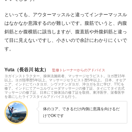
といっても、アウターマッスルと違ってインナーマッスル
はなかなか意識するのが難しいです。腹筋でいうと、内腹
斜筋とか腹横筋に該当しますが、腹直筋や外腹斜筋と違っ
て目に見えないですし、小さいので余計にわかりにくいで
す。
Yuta（長谷川 祐太）
監修トレーナーからのアドバイス
ヨガインストラクター、操体法施術者、マッサージセラピスト。ヨガ歴15年
以上。ヨガ指導歴5年以上。マッサージセラピスト歴5年以上。 日本、オセア
ニア、インドにてハタヨガ、シヴァナンダヨガ、沖ヨガを主に学び、TTCを
修了。インドにてアーユルヴェーダマッサージの修了証、タイにてタイ古式
マッサージの修了証、日本にて操体法の修了証を取得。東洋医学、栄養医学
を基にしたライフスタイルアドバイスも行う。
体のコア、できるだけ内側に意識を向けるだ
けでOKです