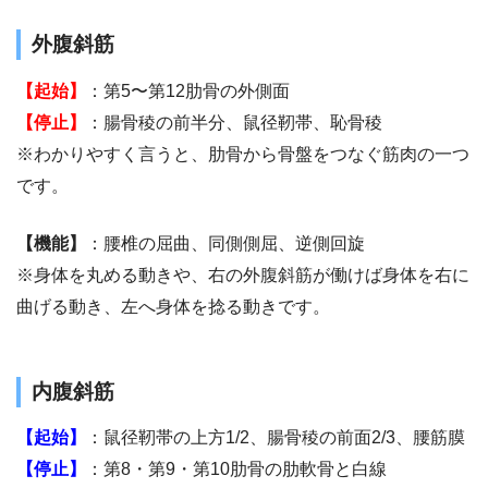
外腹斜筋
【起始】
：第5〜第12肋骨の外側面
【停止】
：腸骨稜の前半分、鼠径靭帯、恥骨稜
※わかりやすく言うと、肋骨から骨盤をつなぐ筋肉の一つ
です。
【機能】
：腰椎の屈曲、同側側屈、逆側回旋
※身体を丸める動きや、右の外腹斜筋が働けば身体を右に
曲げる動き、左へ身体を捻る動きです。
内腹斜筋
【起始】
：鼠径靭帯の上方1/2、腸骨稜の前面2/3、腰筋膜
【停止】
：第8・第9・第10肋骨の肋軟骨と白線