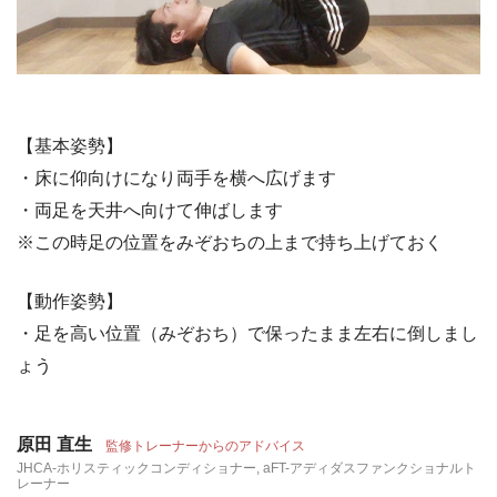
【基本姿勢】
・床に仰向けになり両手を横へ広げます
・両足を天井へ向けて伸ばします
※この時足の位置をみぞおちの上まで持ち上げておく
【動作姿勢】
・足を高い位置（みぞおち）で保ったまま左右に倒しまし
ょう
原田 直生
監修トレーナーからのアドバイス
JHCA-ホリスティックコンディショナー, aFT-アディダスファンクショナルト
レーナー