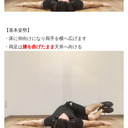
【基本姿勢】
・床に仰向けになり両手を横へ広げます
・両足は
膝を曲げたまま
天井へ向ける