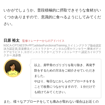
いかがでしょうか。普段積極的に摂取できそうな食材がい
くつかありますので、意識的に食べるようにしてみてくだ
さい。
日原 裕太
監修トレーナーからのアドバイス
NSCA-CPT,NESTA-PFT,adidasFunctionalTraining,スイミングクラブ協会認定
泳力認定員,音楽療法インストラクター,メンタル心理カウンセラー,整体ボディ
ケアセラピスト,ヨガインストラクター,ピラティストレーナー,認定カイロプラ
クター,他多数
以上、肩甲骨のゴリゴリを取り除き、再発予
防をするための方法をご紹介させていただき
ました。
やはり、毎日なにかしらのアプローチをする
ことで改善につながりますので、１分だけで
も続けてみてください。
また、様々なアプローチをしても痛みが取れない場合はお近くの