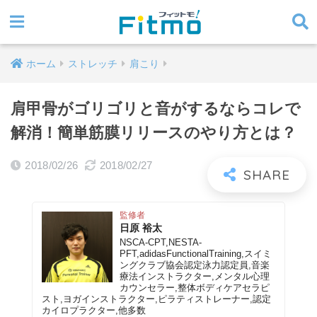
ホーム
ストレッチ
肩こり
肩甲骨がゴリゴリと音がするならコレで
解消！簡単筋膜リリースのやり方とは？
2018/02/26
2018/02/27
監修者
日原 裕太
NSCA-CPT,NESTA-
PFT,adidasFunctionalTraining,スイミ
ングクラブ協会認定泳力認定員,音楽
療法インストラクター,メンタル心理
カウンセラー,整体ボディケアセラピ
スト,ヨガインストラクター,ピラティストレーナー,認定
カイロプラクター,他多数