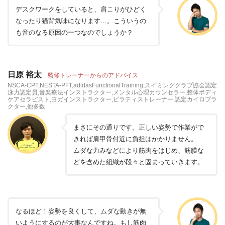
デスクワークをしていると、肩こりがひどく
なったり猫背気味になります…。こういうの
も音のなる原因の一つなのでしょうか？
日原 裕太
監修トレーナーからのアドバイス
NSCA-CPT,NESTA-PFT,adidasFunctionalTraining,スイミングクラブ協会認定
泳力認定員,音楽療法インストラクター,メンタル心理カウンセラー,整体ボディ
ケアセラピスト,ヨガインストラクター,ピラティストレーナー,認定カイロプラ
クター,他多数
まさにその通りです。正しい姿勢で作業がで
きれば肩甲骨付近に負担はかかりません。
ムダな力みなどにより筋肉をはじめ、筋膜な
どを含めた組織が段々と固まっていきます。
なるほど！姿勢を良くして、ムダな動きが無
いようにするのが大事なんですね。もし筋肉