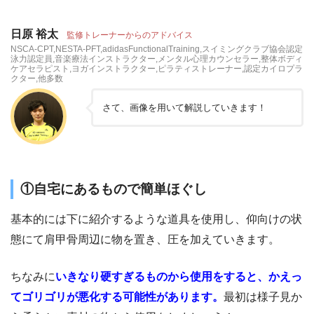
日原 裕太
監修トレーナーからのアドバイス
NSCA-CPT,NESTA-PFT,adidasFunctionalTraining,スイミングクラブ協会認定
泳力認定員,音楽療法インストラクター,メンタル心理カウンセラー,整体ボディ
ケアセラピスト,ヨガインストラクター,ピラティストレーナー,認定カイロプラ
クター,他多数
さて、画像を用いて解説していきます！
①自宅にあるもので簡単ほぐし
基本的には下に紹介するような道具を使用し、仰向けの状
態にて肩甲骨周辺に物を置き、圧を加えていきます。
ちなみに
いきなり硬すぎるものから使用をすると、かえっ
てゴリゴリが悪化する可能性があります。
最初は様子見か