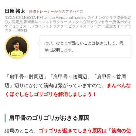
日原 裕太
監修トレーナーからのアドバイス
NSCA-CPT,NESTA-PFT,adidasFunctionalTraining,スイミングクラブ協会認定
泳力認定員,音楽療法インストラクター,メンタル心理カウンセラー,整体ボディ
ケアセラピスト,ヨガインストラクター,ピラティストレーナー,認定カイロプラ
クター,他多数
はい。ひとまず難しいことは抜きにして、簡
単に説明します。
「肩甲骨～肘周辺」「肩甲骨～腰周辺」「肩甲骨～首周
辺」辺りにかけて筋肉は繋がっていますので、
まんべんな
くほぐしをしゴリゴリを解消しましょう！
肩甲骨のゴリゴリがおきる原因
結局のところ、
ゴリゴリが起きてしまう原因は「筋肉の使