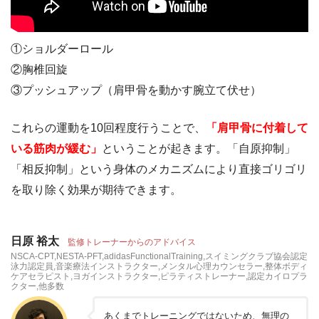
①ショルダーロール
②胸椎回旋
③プッシュアップ（肩甲骨を動かす腕立て伏せ）
これらの運動を10回程度行うことで、
「肩甲骨に付着して
いる筋肉が緩む」
ということが起きます。「自原抑制」
「相反抑制」という身体のメカニズムにより直接ゴリゴリ
を取り除く効果が期待できます。
日原 裕太
監修トレーナーからのアドバイス
NSCA-CPT,NESTA-PFT,adidasFunctionalTraining,スイミングクラブ協会認定
泳力認定員,音楽療法インストラクター,メンタル心理カウンセラー,整体ボディ
ケアセラピスト,ヨガインストラクター,ピラティストレーナー,認定カイロプラ
クター,他多数
あくまでトレーニングではないため、無理の