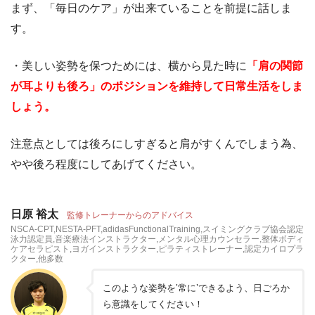
まず、「毎日のケア」が出来ていることを前提に話しま
す。
・美しい姿勢を保つためには、横から見た時に
「肩の関節
が耳よりも後ろ」のポジションを維持して日常生活をしま
しょう。
注意点としては後ろにしすぎると肩がすくんでしまう為、
やや後ろ程度にしてあげてください。
日原 裕太
監修トレーナーからのアドバイス
NSCA-CPT,NESTA-PFT,adidasFunctionalTraining,スイミングクラブ協会認定
泳力認定員,音楽療法インストラクター,メンタル心理カウンセラー,整体ボディ
ケアセラピスト,ヨガインストラクター,ピラティストレーナー,認定カイロプラ
クター,他多数
このような姿勢を’常に’できるよう、日ごろか
ら意識をしてください！