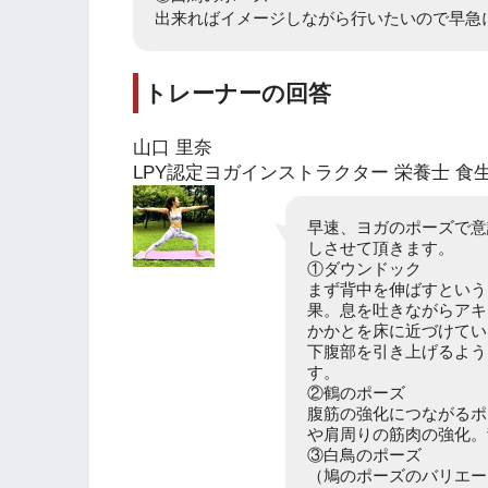
出来ればイメージしながら行いたいので早急
トレーナーの回答
山口 里奈
LPY認定ヨガインストラクター 栄養士 食
早速、ヨガのポーズで意
しさせて頂きます。
①ダウンドック
まず背中を伸ばすという
果。息を吐きながらアキ
かかとを床に近づけてい
下腹部を引き上げるよう
す。
②鶴のポーズ
腹筋の強化につながるポ
や肩周りの筋肉の強化。
③白鳥のポーズ
（鳩のポーズのバリエー