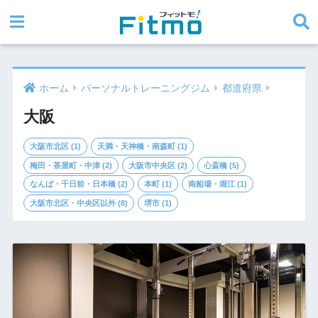
ホーム
パーソナルトレーニングジム
都道府県
大阪
大阪市北区 (1)
天満・天神橋・南森町 (1)
梅田・茶屋町・中津 (2)
大阪市中央区 (2)
心斎橋 (5)
なんば・千日前・日本橋 (2)
本町 (1)
南船場・堀江 (1)
大阪市北区・中央区以外 (8)
堺市 (1)