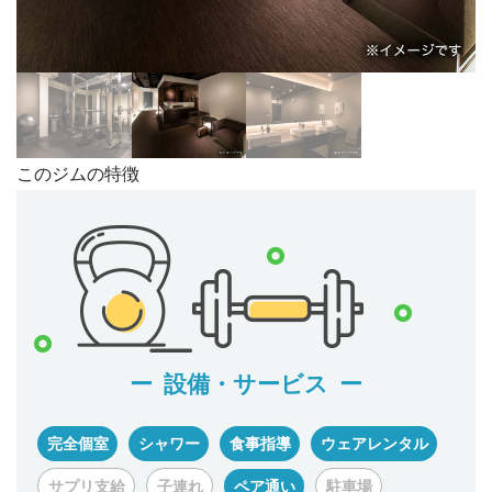
このジムの特徴
設備・サービス
完全個室
シャワー
食事指導
ウェアレンタル
サプリ支給
子連れ
ペア通い
駐車場