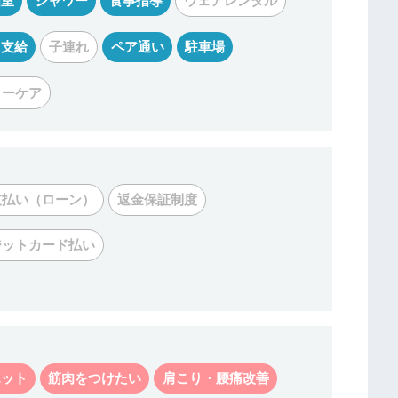
個室
シャワー
食事指導
ウェアレンタル
リ支給
子連れ
ペア通い
駐車場
ターケア
支払い（ローン）
返金保証制度
ジットカード払い
エット
筋肉をつけたい
肩こり・腰痛改善