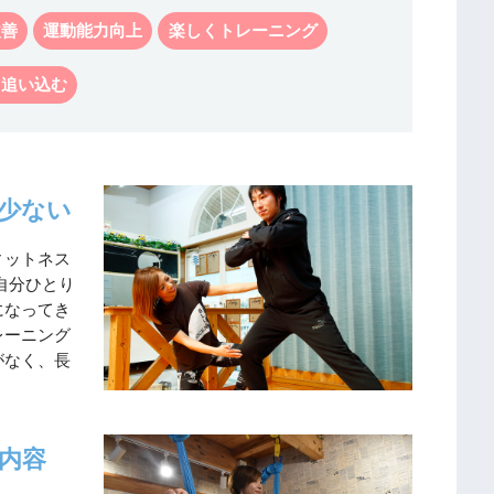
改善
運動能力向上
楽しくトレーニング
く追い込む
゙少ない
ィットネス
。自分ひとり
になってき
ーニング
゙なく、長
内容