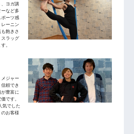
、ヨガ講
ーなど多
ポーツ感
トレーニン
る点も飽きさ
スラッグ
ます。
メジャー
。信頼でき
が豊富に
安価です。
人気でした
くのお客様