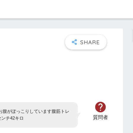
お腹がぽっこりしています腹筋トレ
質問者
センチ42キロ