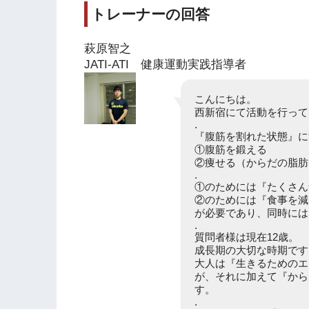
トレーナーの回答
萩原智之
JATI-ATI 健康運動実践指導者
こんにちは。
西新宿にて活動を行って
.
『腹筋を割れた状態』に
①腹筋を鍛える
②痩せる（からだの脂肪
.
①のためには『たくさん
②のためには『食事を減
が必要であり、同時には
.
質問者様は現在12歳。
成長期の大切な時期です
大人は『生きるためのエ
が、それに加えて『から
す。
.