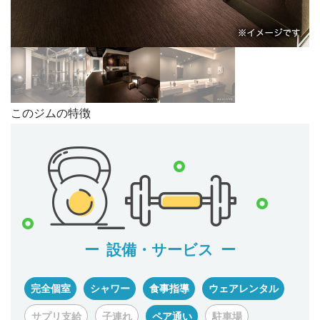
このジムの特徴
設備・サービス
完全個室
シャワー
食事指導
ウェアレンタル
サプリ支給
子連れ
ペア通い
駐車場